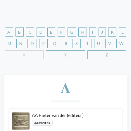
A
B
C
D
E
F
G
H
I
J
K
L
M
N
O
P
Q
R
S
T
U
V
W
X
Y
Z
A
AA Pieter van der (éditeur)
33 œuvres