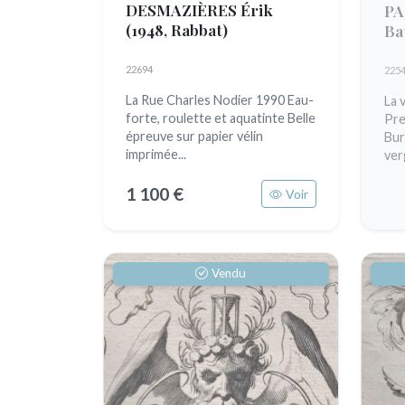
DESMAZIÈRES Érik
PA
(1948, Rabbat)
Ba
22694
225
La Rue Charles Nodier 1990 Eau-
La 
forte, roulette et aquatinte Belle
Pre
épreuve sur papier vélin
Bur
imprimée...
ver
1 100 €
Voir
Vendu