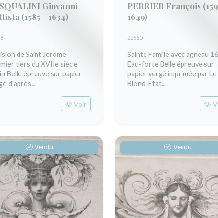
SQUALINI Giovanni
PERRIER François
(159
ttista
(1585 - 1634)
1649)
48
22660
vision de Saint Jérôme
Sainte Famille avec agneau 1
mier tiers du XVIIe siècle
Eau-forte Belle épreuve sur
in Belle épreuve sur papier
papier vergé imprimée par Le
gé d'après...
Blond. État...
Voir
V
Vendu
Vendu