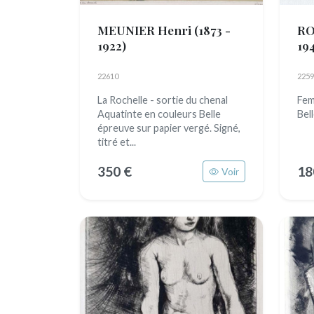
MEUNIER Henri
(1873 -
RO
1922)
19
22610
2259
La Rochelle - sortie du chenal
Fem
Aquatinte en couleurs Belle
Bel
épreuve sur papier vergé. Signé,
titré et...
350 €
18
Voir