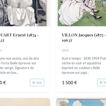
UART Ernest
(1874 -
VILLON Jacques
(1875 
42)
1963)
5
22621
me nue assise, vue de dos
Autre temps : 1830 1904 Poi
-forte Belle épreuve sur
sèche en noir et aquatinte
ier vergé. Signature de
imprimé en couleurs Belle
tiste en bas...
épreuve sur papi...
0 €
1 500 €
Voir
V