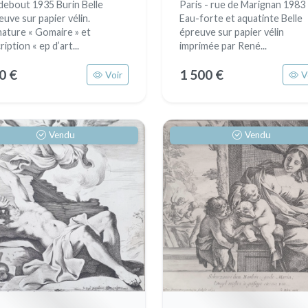
debout 1935 Burin Belle
Paris - rue de Marignan 1983
euve sur papier vélin.
Eau-forte et aquatinte Belle
nature « Gomaire » et
épreuve sur papier vélin
ription « ep d’art...
imprimée par René...
0 €
1 500 €
Voir
V
Vendu
Vendu