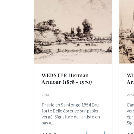
WEBSTER Herman
WE
Armour
(1878 - 1970)
Ar
22531
2253
Prairie en Saintonge 1954 Eau-
Can
forte Belle épreuve sur papier
ver
vergé. Signature de l’artiste en
épr
bas à...
Sign