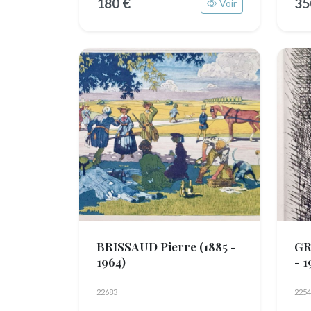
180 €
35
Voir
BRISSAUD Pierre
(1885 -
GR
1964)
- 1
22683
2254