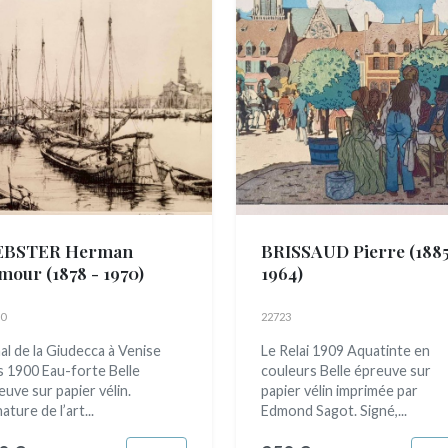
BSTER Herman
BRISSAUD Pierre
(1885
mour
(1878 - 1970)
1964)
0
22723
al de la Giudecca à Venise
Le Relai 1909 Aquatinte en
s 1900 Eau-forte Belle
couleurs Belle épreuve sur
euve sur papier vélin.
papier vélin imprimée par
ature de l’art...
Edmond Sagot. Signé,...