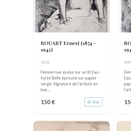
ROUART Ernest
(1874 -
RO
1942)
19
22556
2255
Femme nue assise sur un lit Eau-
Fem
forte Belle épreuve sur papier
Eau
vergé. Signature de l’artiste en
pap
bas...
l’ar
150 €
15
Voir