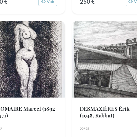
0 €
250 €
Voir
V
OMAIRE Marcel
(1892
DESMAZIÈRES Érik
971)
(1948, Rabbat)
2
22695