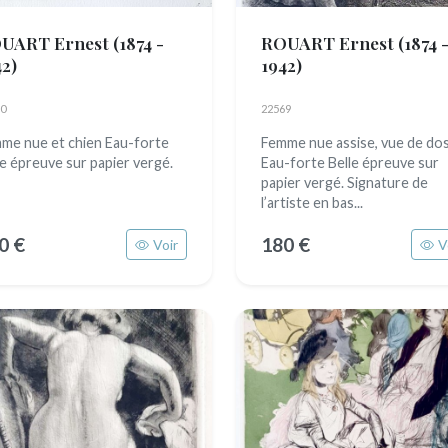
UART Ernest
(1874 -
ROUART Ernest
(1874 
42)
1942)
0
22569
me nue et chien Eau-forte
Femme nue assise, vue de do
le épreuve sur papier vergé.
Eau-forte Belle épreuve sur
papier vergé. Signature de
l’artiste en bas...
0 €
180 €
Voir
V