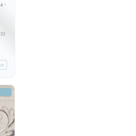
4 -
633
oir