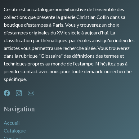
David Roberts
Ce site est un catalogue non exhaustive de l'ensemble des
Rhone / Alpes
Afrique
collections que présente la galerie Christian Collin dans sa
boutique d'estampes à Paris. Vous y trouverez un choix
Provence / Corse
Asie
d'estampes originales du XVIe siècle à aujourd'hui. La
classification par thématiques, par écoles ainsi qu'un index des
Dom-Tom
Océanie
artistes vous permettra une recherche aisée. Vous trouverez
dans la rubrique "Glossaire" des définitions des termes et
Pôles Nord/Sud
techniques propres au monde de l'estampe. N'hésitez pas à
Egypte
prendre contact avec nous pour toute demande ou recherche
spécifique.
Navigation
Accueil
Catalogue
Contact