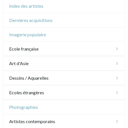
Index des artistes
Dernières acquisitions
Imagerie populaire
Ecole française
XVI - XVII°
Art d'Asie
XVIII°
Dessins japonais
Dessins / Aquarelles
Manière de crayon
Néoclassique et Romantique
Dessins chinois
Émile Sulpis (dessins)
Ecoles étrangères
Couleurs
XIX°
Dessins indiens
Dessins divers
Ecole anglaise
Photographies
En noir
Paysages XIXe
XX°
XVII - XVIII°
Ecoles du nord
Artistes contemporains
Divers XIXe
Gravures sur bois