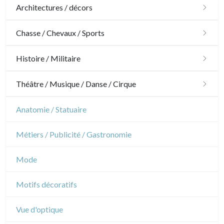
Architectures / décors
Architecture
Chasse / Chevaux / Sports
Ornements
Chasse
Histoire / Militaire
Jardins
Chevaux
Militaire
Théâtre / Musique / Danse / Cirque
Architecture d'intérieur
Sports
Révolution française
Théâtre
Anatomie / Statuaire
Napoléon et Empire
Danse
Métiers / Publicité / Gastronomie
Musique
Mode
Cirque
Motifs décoratifs
Vue d'optique