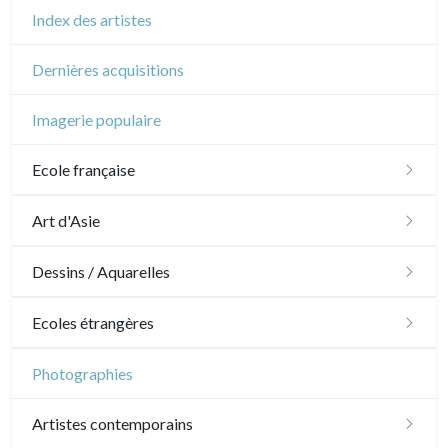
Index des artistes
Dernières acquisitions
Imagerie populaire
Ecole française
XVI - XVII°
Art d'Asie
XVIII°
Dessins japonais
Dessins / Aquarelles
Manière de crayon
Néoclassique et Romantique
Dessins chinois
Émile Sulpis (dessins)
Ecoles étrangères
Couleurs
XIX°
Dessins indiens
Dessins divers
Ecole anglaise
Photographies
En noir
Paysages XIXe
XX°
XVII - XVIII°
Ecoles du nord
Artistes contemporains
Divers XIXe
Gravures sur bois