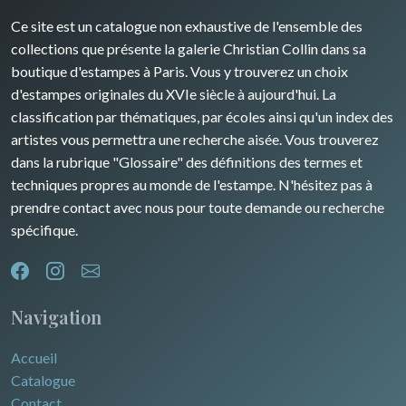
David Roberts
Ce site est un catalogue non exhaustive de l'ensemble des
Rhone / Alpes
Afrique
collections que présente la galerie Christian Collin dans sa
boutique d'estampes à Paris. Vous y trouverez un choix
Provence / Corse
Asie
d'estampes originales du XVIe siècle à aujourd'hui. La
classification par thématiques, par écoles ainsi qu'un index des
Dom-Tom
Océanie
artistes vous permettra une recherche aisée. Vous trouverez
dans la rubrique "Glossaire" des définitions des termes et
Pôles Nord/Sud
techniques propres au monde de l'estampe. N'hésitez pas à
Egypte
prendre contact avec nous pour toute demande ou recherche
spécifique.
Navigation
Accueil
Catalogue
Contact