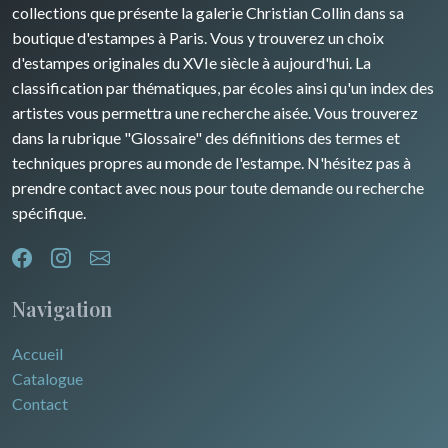
Rhone / Alpes
Afrique
collections que présente la galerie Christian Collin dans sa
boutique d'estampes à Paris. Vous y trouverez un choix
Provence / Corse
Asie
d'estampes originales du XVIe siècle à aujourd'hui. La
classification par thématiques, par écoles ainsi qu'un index des
Dom-Tom
Océanie
artistes vous permettra une recherche aisée. Vous trouverez
dans la rubrique "Glossaire" des définitions des termes et
Pôles Nord/Sud
techniques propres au monde de l'estampe. N'hésitez pas à
Egypte
prendre contact avec nous pour toute demande ou recherche
spécifique.
Navigation
Accueil
Catalogue
Contact