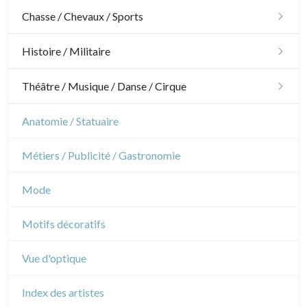
Architecture
Chasse / Chevaux / Sports
Ornements
Chasse
Histoire / Militaire
Jardins
Chevaux
Militaire
Théâtre / Musique / Danse / Cirque
Architecture d'intérieur
Sports
Révolution française
Théâtre
Anatomie / Statuaire
Napoléon et Empire
Danse
Métiers / Publicité / Gastronomie
Musique
Mode
Cirque
Motifs décoratifs
Vue d'optique
Index des artistes