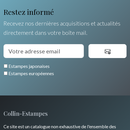
Orléanais / Touraine / Berry
Allemagne / Autriche
Ravachel
Coquillages / Crustacés
Restez informé
Poitou / Vendée
Suisse
Lisa Takahashi
Fruits et légumes
Recevez nos dernières acquisitions et actualités
Languedoc / Roussillon
Italie
Cleo Wilkinson
directement dans votre boîte mail.
Fleurs
Auvergne / Limousin
Rome
Espagne / Portugal
Divers
Arbres
Venise
Bretagne
Grèce
Pierre-Joseph Redouté
Italie divers
Estampes japonaises
Alsace / Lorraine
Europe centrale
Animaux domestiques
Estampes européennes
Artois / Picardie
Russie
Animaux sauvages
Champagne / Ardennes
Moyen-Orient
Insectes
Maine / Anjou
Turquie
Collin-Estampes
Guyenne / Gascogne
David Roberts
Ce site est un catalogue non exhaustive de l'ensemble des