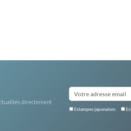
ctualités directement
Estampes japonaises
Es