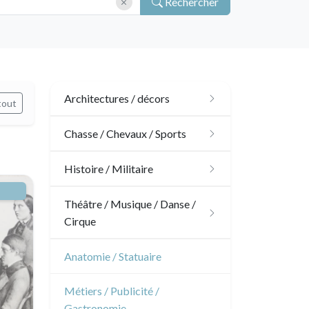
Rechercher
Architectures / décors
tout
Architecture
Chasse / Chevaux / Sports
Ornements
Chasse
Histoire / Militaire
Jardins
Chevaux
Militaire
Théâtre / Musique / Danse /
Cirque
Architecture d'intérieur
Sports
Révolution française
Théâtre
Anatomie / Statuaire
Napoléon et Empire
Danse
Métiers / Publicité /
Gastronomie