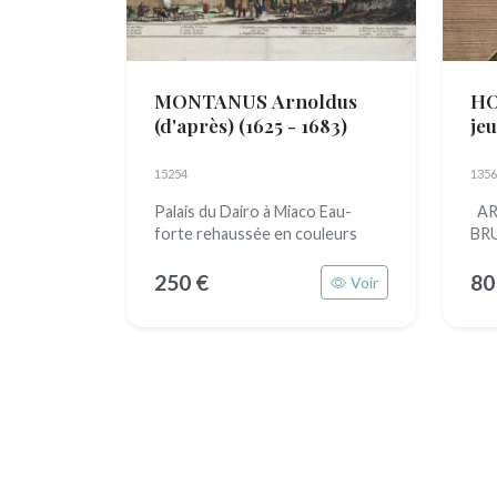
MONTANUS Arnoldus
HO
(d'après)
(1625 - 1683)
je
16
15254
1356
Palais du Dairo à Miaco Eau-
AR
forte rehaussée en couleurs
BRU
250 €
80
Voir