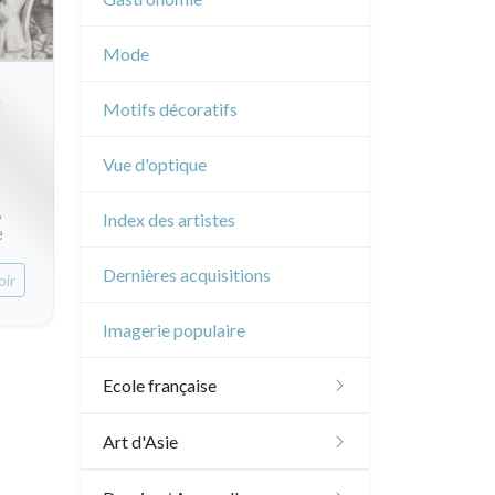
Musique
Mode
Cirque
e
Motifs décoratifs
Vue d'optique
,
Index des artistes
e
Dernières acquisitions
oir
Imagerie populaire
Ecole française
XVI - XVII°
Art d'Asie
XVIII°
Dessins japonais