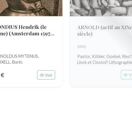
NDIUS Hendrik (le
ARNOLD
(actif au XIX
une)
(Amsterdam 1597 -
siècle)
44)
14521
NOLDUS MYTENUS,
Pastor, Köhler, Goebel, Ries?
XELL. Burin.
Linck et Clostoï? Lithographi
 €
V
Voir