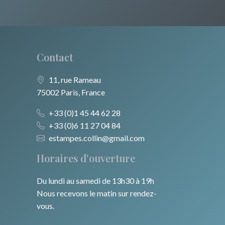
Europe centrale
Animaux domestiques
Alsace / Lorraine
Russie
Animaux sauvages
Artois / Picardie
Moyen-Orient
Insectes
Contact
Champagne / Ardennes
Turquie
Maine / Anjou
11, rue Rameau
75002 Paris, France
David Roberts
Guyenne / Gascogne
+33 (0)1 45 44 62 28
Afrique
Rhone / Alpes
+33 (0)6 11 27 04 84
Asie
estampes.collin@gmail.com
Provence / Corse
Horaires d'ouverture
Océanie
Dom-Tom
Du lundi au samedi de 13h30 à 19h
Pôles Nord/Sud
Nous recevons le matin sur rendez-
Egypte
vous.