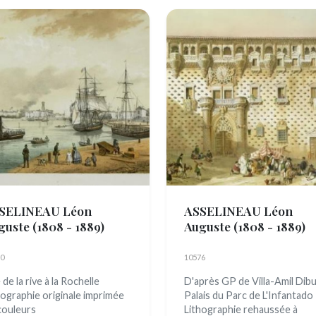
SELINEAU Léon
ASSELINEAU Léon
guste
(1808 - 1889)
Auguste
(1808 - 1889)
0
10576
de la rive à la Rochelle
D'après GP de Villa-Amil Dib
hographie originale imprimée
Palais du Parc de L'Infantado
couleurs
Lithographie rehaussée à