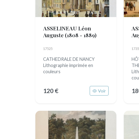
ASSELINEAU Léon
AS
Auguste
(1808 - 1889)
Au
17525
1735
CATHEDRALE DE NANCY
HÔT
Lithographie imprimée en
TH
couleurs
Lit
cou
120 €
18
Voir