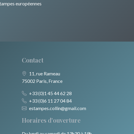
tampes européennes
Contact
11, rue Rameau
75002 Paris, France
+33 (0)1 45 44 62 28
+33 (0)6 11 27 04 84
estampes.collin@gmail.com
Horaires d'ouverture
Du lundi au samedi de 13h30 à 19h