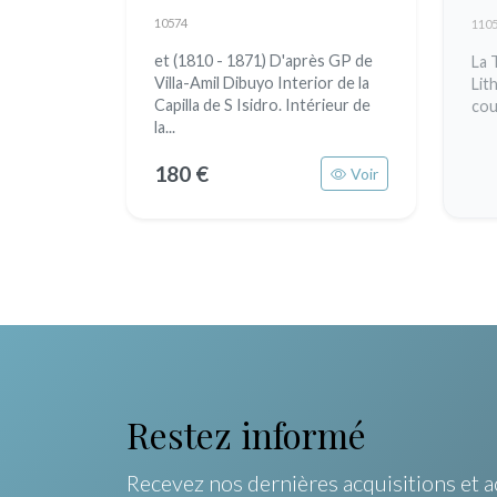
(1808 - 1889)
10574
110
et (1810 - 1871) D'après GP de
La 
Villa-Amil Dibuyo Interior de la
Lit
Capilla de S Isidro. Intérieur de
cou
la...
180 €
Voir
Restez informé
Recevez nos dernières acquisitions et a