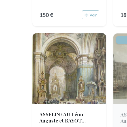
150 €
18
Voir
ASSELINEAU Léon
AS
Auguste et BAYOT
Au
Adolphe Jean Baptiste