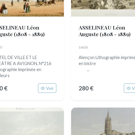
SELINEAU Léon
ASSELINEAU Léon
guste
(1808 - 1889)
Auguste
(1808 - 1889)
0
16626
EL DE VILLE ET LE
Alençon Lithographie imprim
EÂTRE A AVIGNON, N°216
en bistr
hographie imprimée en
...
leurs
0 €
280 €
Voir
V