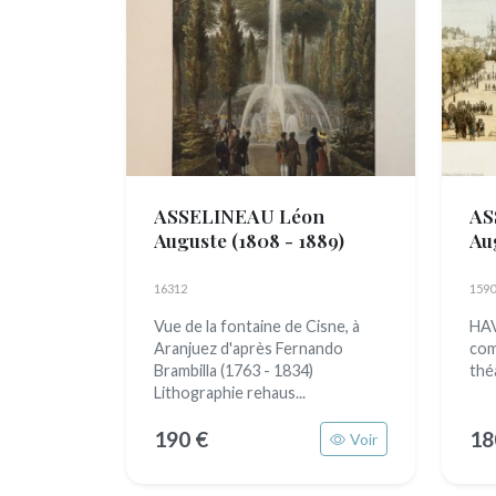
ASSELINEAU Léon
AS
Auguste
(1808 - 1889)
Au
16312
1590
Vue de la fontaine de Cisne, à
HAV
Aranjuez d'après Fernando
com
Brambilla (1763 - 1834)
thé
Lithographie rehaus...
190 €
18
Voir