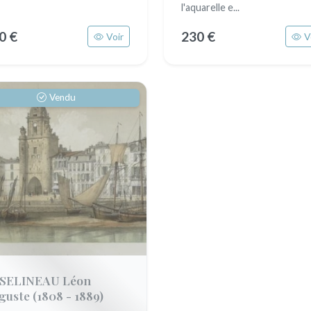
l'aquarelle e...
0 €
230 €
Voir
V
Vendu
SELINEAU Léon
guste
(1808 - 1889)