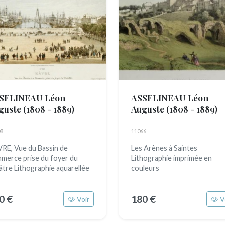
SELINEAU Léon
ASSELINEAU Léon
guste
(1808 - 1889)
Auguste
(1808 - 1889)
8
11066
RE, Vue du Bassin de
Les Arènes à Saintes
merce prise du foyer du
Lithographie imprimée en
âtre Lithographie aquarellée
couleurs
0 €
180 €
Voir
V