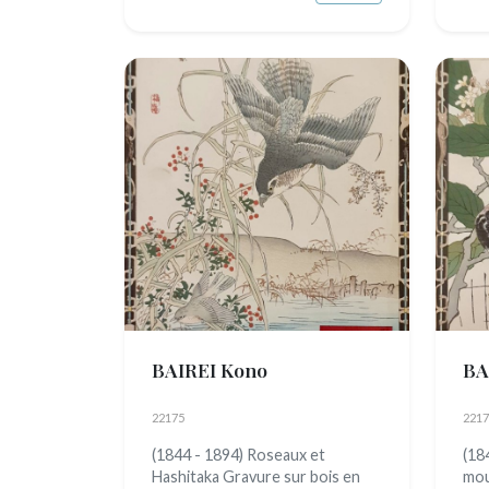
BAIREI Kono
BA
22175
2217
(1844 - 1894) Roseaux et
(18
Hashitaka Gravure sur bois en
mou