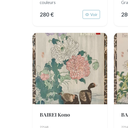
couleurs
Gra
280 €
28
Voir
BAIREI Kono
BA
22168
2216