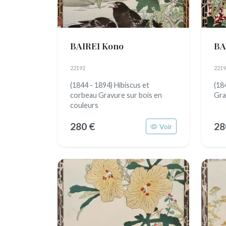
BAIREI Kono
BA
22192
2219
(1844 - 1894) Hibiscus et
(18
corbeau Gravure sur bois en
Gra
couleurs
280 €
28
Voir