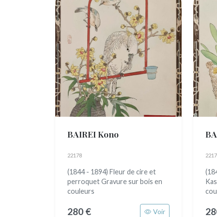
BAIREI Kono
BA
22178
2217
(1844 - 1894) Fleur de cire et
(18
perroquet Gravure sur bois en
Kas
couleurs
cou
280 €
28
Voir