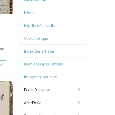
Musique
Mode
Cirque
Motifs décoratifs
Vue d'optique
 en
Index des artistes
Dernières acquisitions
oir
Imagerie populaire
Ecole française
XVI - XVII°
Art d'Asie
XVIII°
Dessins japonais