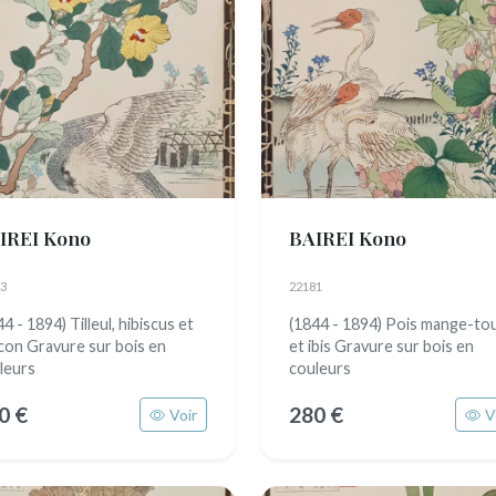
IREI Kono
BAIREI Kono
3
22181
4 - 1894) Tilleul, hibiscus et
(1844 - 1894) Pois mange-to
con Gravure sur bois en
et ibis Gravure sur bois en
leurs
couleurs
0 €
280 €
Voir
V