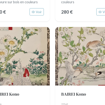
vure sur bois en couleurs
couleurs
0 €
280 €
Voir
V
IREI Kono
BAIREI Kono
6
22161