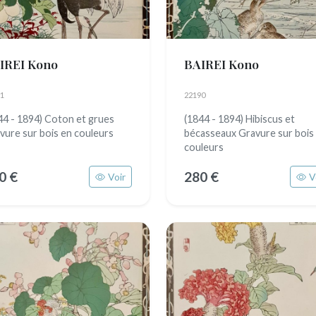
IREI Kono
BAIREI Kono
1
22190
44 - 1894) Coton et grues
(1844 - 1894) Hibiscus et
vure sur bois en couleurs
bécasseaux Gravure sur bois
couleurs
0 €
280 €
Voir
V