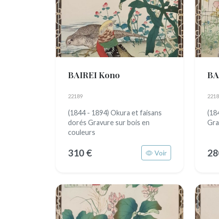
BAIREI Kono
BA
22189
2218
(1844 - 1894) Okura et faisans
(18
dorés Gravure sur bois en
Gra
couleurs
310 €
28
Voir