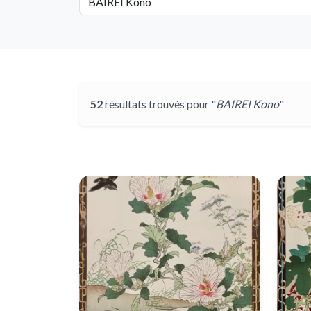
52
résultats trouvés pour "
BAIREI Kono
"