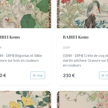
IREI Kono
BAIREI Kono
8
22187
44 - 1894) Bégonias et Silkie
(1844 - 1894) Crête de coq e
vure sur bois en couleurs
martin-pêcheur Gravure sur 
en couleurs
0 €
310 €
Voir
V