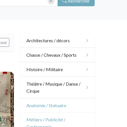
Rechercher
Architectures / décors
tout
Architecture
Chasse / Chevaux / Sports
Ornements
Chasse
Histoire / Militaire
Jardins
Chevaux
Militaire
Théâtre / Musique / Danse /
Cirque
Architecture d'intérieur
Sports
Révolution française
Théâtre
Anatomie / Statuaire
Napoléon et Empire
Danse
Métiers / Publicité /
Gastronomie