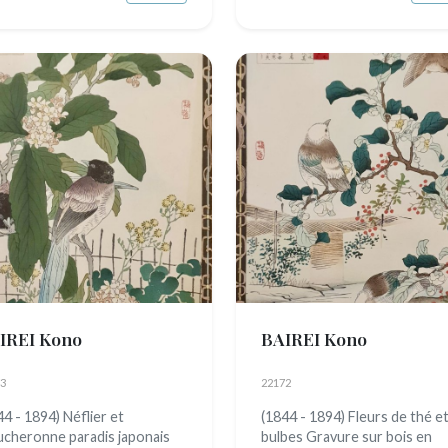
IREI Kono
BAIREI Kono
3
22172
44 - 1894) Néflier et
(1844 - 1894) Fleurs de thé e
cheronne paradis japonais
bulbes Gravure sur bois en