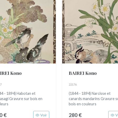
IREI Kono
BAIREI Kono
7
22176
44 - 1894) Habotan et
(1844 - 1894) Narcisse et
asagi Gravure sur bois en
canards mandarins Gravure s
leurs
bois en couleurs
0 €
280 €
Voir
V