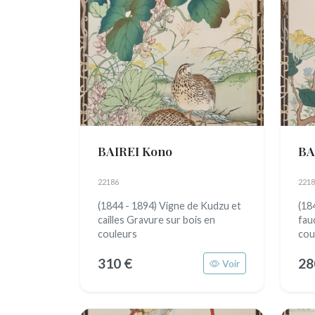
BAIREI Kono
BA
22186
2218
(1844 - 1894) Vigne de Kudzu et
(184
cailles Gravure sur bois en
fau
couleurs
cou
310 €
28
Voir