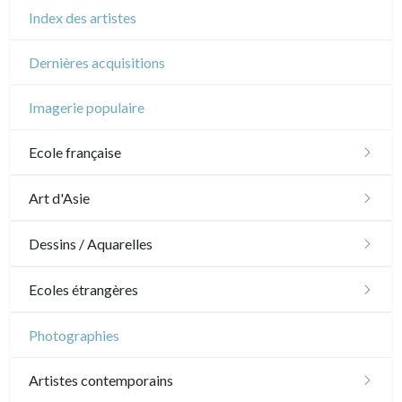
Index des artistes
Dernières acquisitions
Imagerie populaire
Ecole française
XVI - XVII°
Art d'Asie
XVIII°
Dessins japonais
Dessins / Aquarelles
Manière de crayon
Néoclassique et Romantique
Dessins chinois
Émile Sulpis (dessins)
Ecoles étrangères
Couleurs
XIX°
Dessins indiens
Dessins divers
Ecole anglaise
Photographies
En noir
Paysages XIXe
XX°
XVII - XVIII°
Ecoles du nord
Artistes contemporains
Divers XIXe
Gravures sur bois