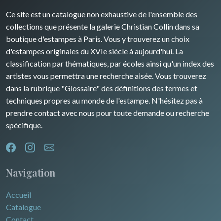
David Roberts
Ce site est un catalogue non exhaustive de l'ensemble des
Rhone / Alpes
Afrique
collections que présente la galerie Christian Collin dans sa
boutique d'estampes à Paris. Vous y trouverez un choix
Provence / Corse
Asie
d'estampes originales du XVIe siècle à aujourd'hui. La
classification par thématiques, par écoles ainsi qu'un index des
Dom-Tom
Océanie
artistes vous permettra une recherche aisée. Vous trouverez
dans la rubrique "Glossaire" des définitions des termes et
Pôles Nord/Sud
techniques propres au monde de l'estampe. N'hésitez pas à
Egypte
prendre contact avec nous pour toute demande ou recherche
spécifique.
Navigation
Accueil
Catalogue
Contact