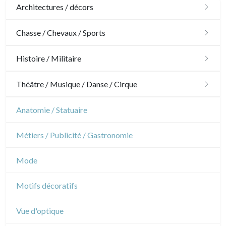
Architectures / décors
Architecture
Chasse / Chevaux / Sports
Ornements
Chasse
Histoire / Militaire
Jardins
Chevaux
Militaire
Théâtre / Musique / Danse / Cirque
Architecture d'intérieur
Sports
Révolution française
Théâtre
Anatomie / Statuaire
Napoléon et Empire
Danse
Métiers / Publicité / Gastronomie
Musique
Mode
Cirque
Motifs décoratifs
Vue d'optique