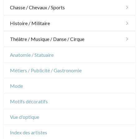
Architecture
Chasse / Chevaux / Sports
Ornements
Chasse
Histoire / Militaire
Jardins
Chevaux
Militaire
Théâtre / Musique / Danse / Cirque
Architecture d'intérieur
Sports
Révolution française
Théâtre
Anatomie / Statuaire
Napoléon et Empire
Danse
Métiers / Publicité / Gastronomie
Musique
Mode
Cirque
Motifs décoratifs
Vue d'optique
Index des artistes