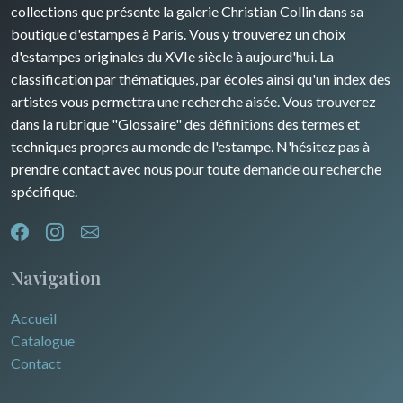
Rhone / Alpes
Afrique
collections que présente la galerie Christian Collin dans sa
boutique d'estampes à Paris. Vous y trouverez un choix
Provence / Corse
Asie
d'estampes originales du XVIe siècle à aujourd'hui. La
classification par thématiques, par écoles ainsi qu'un index des
Dom-Tom
Océanie
artistes vous permettra une recherche aisée. Vous trouverez
dans la rubrique "Glossaire" des définitions des termes et
Pôles Nord/Sud
techniques propres au monde de l'estampe. N'hésitez pas à
Egypte
prendre contact avec nous pour toute demande ou recherche
spécifique.
Navigation
Accueil
Catalogue
Contact