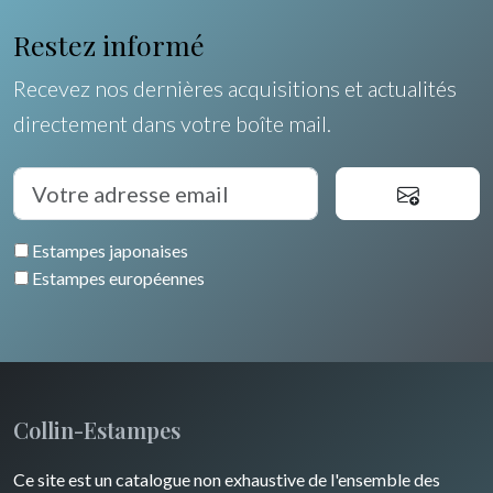
Orléanais / Touraine / Berry
Allemagne / Autriche
Ravachel
Coquillages / Crustacés
Restez informé
Poitou / Vendée
Suisse
Lisa Takahashi
Fruits et légumes
Recevez nos dernières acquisitions et actualités
Languedoc / Roussillon
Italie
Cleo Wilkinson
directement dans votre boîte mail.
Fleurs
Auvergne / Limousin
Rome
Espagne / Portugal
Divers
Arbres
Venise
Bretagne
Grèce
Pierre-Joseph Redouté
Italie divers
Estampes japonaises
Alsace / Lorraine
Europe centrale
Animaux domestiques
Estampes européennes
Artois / Picardie
Russie
Animaux sauvages
Champagne / Ardennes
Moyen-Orient
Insectes
Maine / Anjou
Turquie
Collin-Estampes
Guyenne / Gascogne
David Roberts
Ce site est un catalogue non exhaustive de l'ensemble des