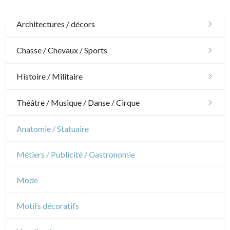
Architectures / décors
Architecture
Chasse / Chevaux / Sports
Ornements
Chasse
Histoire / Militaire
Jardins
Chevaux
Militaire
Théâtre / Musique / Danse / Cirque
Architecture d'intérieur
Sports
Révolution française
Théâtre
Anatomie / Statuaire
Napoléon et Empire
Danse
Métiers / Publicité / Gastronomie
Musique
Mode
Cirque
Motifs décoratifs