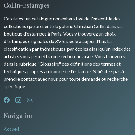
Collin-Estampes
Guyenne / Gascogne
David Roberts
Ce site est un catalogue non exhaustive de l'ensemble des
Rhone / Alpes
Afrique
collections que présente la galerie Christian Collin dans sa
boutique d'estampes à Paris. Vous y trouverez un choix
Provence / Corse
Asie
d'estampes originales du XVIe siècle à aujourd'hui. La
classification par thématiques, par écoles ainsi qu'un index des
Dom-Tom
Océanie
artistes vous permettra une recherche aisée. Vous trouverez
dans la rubrique "Glossaire" des définitions des termes et
Pôles Nord/Sud
techniques propres au monde de l'estampe. N'hésitez pas à
Egypte
prendre contact avec nous pour toute demande ou recherche
spécifique.
Navigation
Accueil