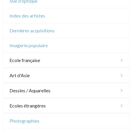
Vue d'optique
Index des artistes
Dernières acquisitions
Imagerie populaire
Ecole française
XVI - XVII°
Art d'Asie
XVIII°
Dessins japonais
Dessins / Aquarelles
Manière de crayon
Néoclassique et Romantique
Dessins chinois
Émile Sulpis (dessins)
Ecoles étrangères
Couleurs
XIX°
Dessins indiens
Dessins divers
Ecole anglaise
Photographies
En noir
Paysages XIXe
XX°
XVII - XVIII°
Ecoles du nord