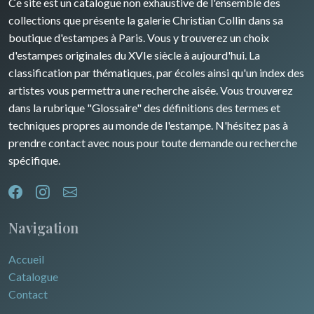
Ce site est un catalogue non exhaustive de l'ensemble des
Rhone / Alpes
Afrique
collections que présente la galerie Christian Collin dans sa
boutique d'estampes à Paris. Vous y trouverez un choix
Provence / Corse
Asie
d'estampes originales du XVIe siècle à aujourd'hui. La
classification par thématiques, par écoles ainsi qu'un index des
Dom-Tom
Océanie
artistes vous permettra une recherche aisée. Vous trouverez
dans la rubrique "Glossaire" des définitions des termes et
Pôles Nord/Sud
techniques propres au monde de l'estampe. N'hésitez pas à
Egypte
prendre contact avec nous pour toute demande ou recherche
spécifique.
Navigation
Accueil
Catalogue
Contact