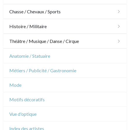
Architecture
Chasse / Chevaux / Sports
Ornements
Chasse
Histoire / Militaire
Jardins
Chevaux
Militaire
Théâtre / Musique / Danse / Cirque
Architecture d'intérieur
Sports
Révolution française
Théâtre
Anatomie / Statuaire
Napoléon et Empire
Danse
Métiers / Publicité / Gastronomie
Musique
Mode
Cirque
Motifs décoratifs
Vue d'optique
Index des artistes