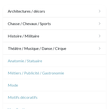
Architectures / décors
Architecture
Chasse / Chevaux / Sports
Ornements
Chasse
Histoire / Militaire
Jardins
Chevaux
Militaire
Théâtre / Musique / Danse / Cirque
Architecture d'intérieur
Sports
Révolution française
Théâtre
Anatomie / Statuaire
Napoléon et Empire
Danse
Métiers / Publicité / Gastronomie
Musique
Mode
Cirque
Motifs décoratifs