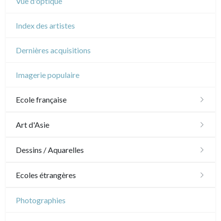
Vue d'optique
Index des artistes
Dernières acquisitions
Imagerie populaire
Ecole française
XVI - XVII°
Art d'Asie
XVIII°
Dessins japonais
Dessins / Aquarelles
Manière de crayon
Néoclassique et Romantique
Dessins chinois
Émile Sulpis (dessins)
Ecoles étrangères
Couleurs
XIX°
Dessins indiens
Dessins divers
Ecole anglaise
Photographies
En noir
Paysages XIXe
XX°
XVII - XVIII°
Ecoles du nord