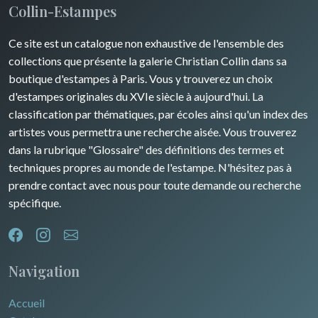
Collin-Estampes
Guyenne / Gascogne
David Roberts
Ce site est un catalogue non exhaustive de l'ensemble des
Rhone / Alpes
Afrique
collections que présente la galerie Christian Collin dans sa
boutique d'estampes à Paris. Vous y trouverez un choix
Provence / Corse
Asie
d'estampes originales du XVIe siècle à aujourd'hui. La
classification par thématiques, par écoles ainsi qu'un index des
Dom-Tom
Océanie
artistes vous permettra une recherche aisée. Vous trouverez
dans la rubrique "Glossaire" des définitions des termes et
Pôles Nord/Sud
techniques propres au monde de l'estampe. N'hésitez pas à
Egypte
prendre contact avec nous pour toute demande ou recherche
spécifique.
Navigation
Accueil