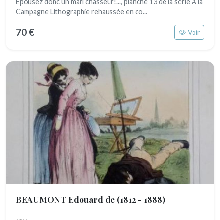
Epousez donc un mari chasseur!..., planche 13 de la série A la
Campagne Lithographie rehaussée en co...
70 €
Voir
BEAUMONT Edouard de
(1812 - 1888)