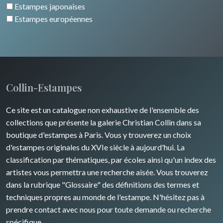
Italie divers
Estampes japonaises
Alsace / Lorraine
Europe centrale
Animaux domestiques
Estampes européennes
Artois / Picardie
Russie
Animaux sauvages
Champagne / Ardennes
Moyen-Orient
Insectes
Maine / Anjou
Turquie
Collin-Estampes
Guyenne / Gascogne
David Roberts
Ce site est un catalogue non exhaustive de l'ensemble des
Rhone / Alpes
Afrique
collections que présente la galerie Christian Collin dans sa
boutique d'estampes à Paris. Vous y trouverez un choix
Provence / Corse
Asie
d'estampes originales du XVIe siècle à aujourd'hui. La
classification par thématiques, par écoles ainsi qu'un index des
Dom-Tom
Océanie
artistes vous permettra une recherche aisée. Vous trouverez
dans la rubrique "Glossaire" des définitions des termes et
Pôles Nord/Sud
techniques propres au monde de l'estampe. N'hésitez pas à
Egypte
prendre contact avec nous pour toute demande ou recherche
spécifique.