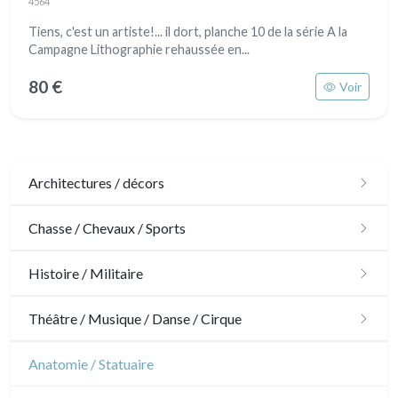
4564
Tiens, c'est un artiste!... il dort, planche 10 de la série A la
Campagne Lithographie rehaussée en...
80 €
Voir
Architectures / décors
Architecture
Chasse / Chevaux / Sports
Ornements
Chasse
Histoire / Militaire
Jardins
Chevaux
Militaire
Théâtre / Musique / Danse / Cirque
Architecture d'intérieur
Sports
Révolution française
Théâtre
Anatomie / Statuaire
Napoléon et Empire