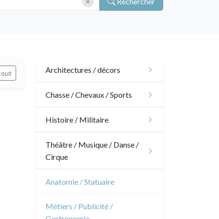
Rechercher
Architectures / décors
tout
Architecture
Chasse / Chevaux / Sports
Ornements
Chasse
Histoire / Militaire
Jardins
Chevaux
Militaire
Théâtre / Musique / Danse /
Cirque
Architecture d'intérieur
Sports
Révolution française
Théâtre
Anatomie / Statuaire
Napoléon et Empire
Danse
Métiers / Publicité /
Gastronomie