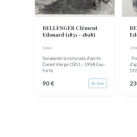
BELLENGER Clément
BE
Edouard
(1851 - 1898)
Ed
18
16466
1294
Senalando la estocada d'après
Por
Daniel Vierge (1851 - 1904) Eau-
d'a
forte
192
90 €
23
Voir