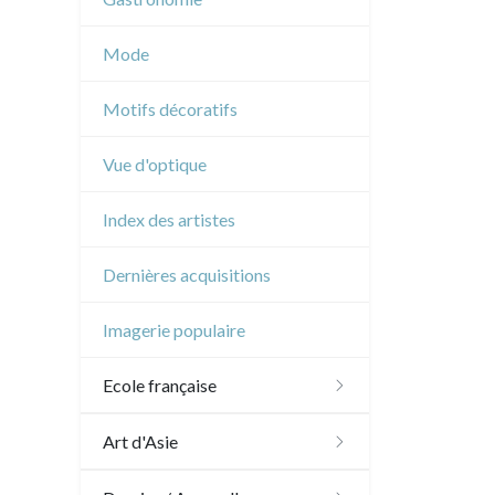
Musique
Mode
Cirque
Motifs décoratifs
Vue d'optique
Index des artistes
Dernières acquisitions
Imagerie populaire
Ecole française
XVI - XVII°
Art d'Asie
XVIII°
Dessins japonais