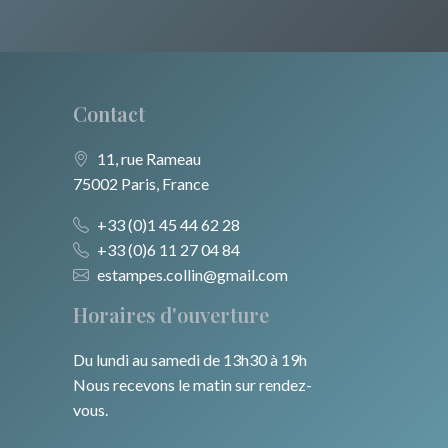
Europe centrale
Animaux domestiques
Alsace / Lorraine
Russie
Animaux sauvages
Artois / Picardie
Moyen-Orient
Insectes
Contact
Champagne / Ardennes
Turquie
Maine / Anjou
11, rue Rameau
75002 Paris, France
David Roberts
Guyenne / Gascogne
+33 (0)1 45 44 62 28
Afrique
Rhone / Alpes
+33 (0)6 11 27 04 84
Asie
estampes.collin@gmail.com
Provence / Corse
Horaires d'ouverture
Océanie
Dom-Tom
Du lundi au samedi de 13h30 à 19h
Pôles Nord/Sud
Nous recevons le matin sur rendez-
Egypte
vous.