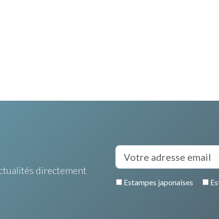
ctualités directement
Estampes japonaises
Es