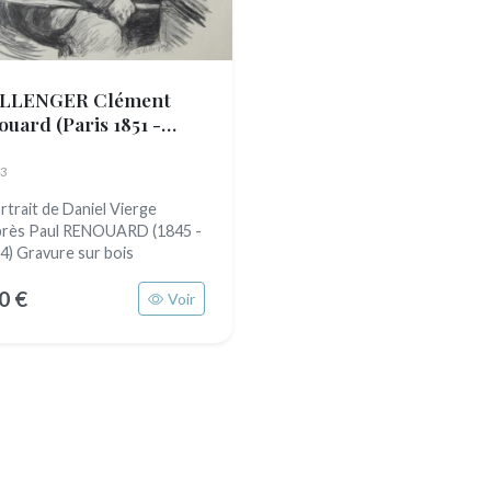
LLENGER Clément
ouard
(Paris 1851 -
98)
3
trait de Daniel Vierge
près Paul RENOUARD (1845 -
4) Gravure sur bois
0 €
Voir