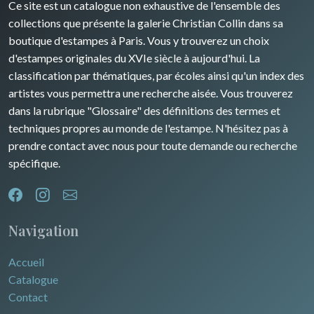
Ce site est un catalogue non exhaustive de l'ensemble des
Rhone / Alpes
Afrique
collections que présente la galerie Christian Collin dans sa
boutique d'estampes à Paris. Vous y trouverez un choix
Provence / Corse
Asie
d'estampes originales du XVIe siècle à aujourd'hui. La
classification par thématiques, par écoles ainsi qu'un index des
Dom-Tom
Océanie
artistes vous permettra une recherche aisée. Vous trouverez
dans la rubrique "Glossaire" des définitions des termes et
Pôles Nord/Sud
techniques propres au monde de l'estampe. N'hésitez pas à
Egypte
prendre contact avec nous pour toute demande ou recherche
spécifique.
Navigation
Accueil
Catalogue
Contact