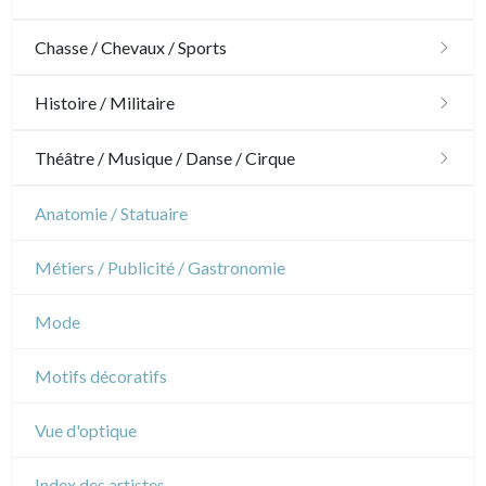
Architecture
Chasse / Chevaux / Sports
Ornements
Chasse
Histoire / Militaire
Jardins
Chevaux
Militaire
Théâtre / Musique / Danse / Cirque
Architecture d'intérieur
Sports
Révolution française
Théâtre
Anatomie / Statuaire
Napoléon et Empire
Danse
Métiers / Publicité / Gastronomie
Musique
Mode
Cirque
Motifs décoratifs
Vue d'optique
Index des artistes