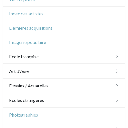
Index des artistes
Dernières acquisitions
Imagerie populaire
Ecole française
XVI - XVII°
Art d'Asie
XVIII°
Dessins japonais
Dessins / Aquarelles
Manière de crayon
Néoclassique et Romantique
Dessins chinois
Émile Sulpis (dessins)
Ecoles étrangères
Couleurs
XIX°
Dessins indiens
Dessins divers
Ecole anglaise
Photographies
En noir
Paysages XIXe
XX°
XVII - XVIII°
Ecoles du nord