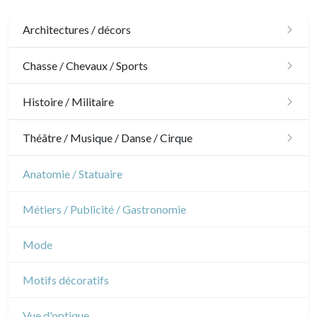
Architectures / décors
Architecture
Chasse / Chevaux / Sports
Ornements
Chasse
Histoire / Militaire
Jardins
Chevaux
Militaire
Théâtre / Musique / Danse / Cirque
Architecture d'intérieur
Sports
Révolution française
Théâtre
Anatomie / Statuaire
Napoléon et Empire
Danse
Métiers / Publicité / Gastronomie
Musique
Mode
Cirque
Motifs décoratifs
Vue d'optique