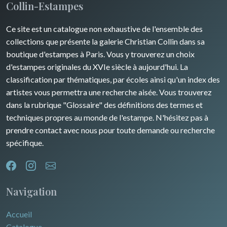
Collin-Estampes
Guyenne / Gascogne
David Roberts
Ce site est un catalogue non exhaustive de l'ensemble des
Rhone / Alpes
Afrique
collections que présente la galerie Christian Collin dans sa
boutique d'estampes à Paris. Vous y trouverez un choix
Provence / Corse
Asie
d'estampes originales du XVIe siècle à aujourd'hui. La
classification par thématiques, par écoles ainsi qu'un index des
Dom-Tom
Océanie
artistes vous permettra une recherche aisée. Vous trouverez
dans la rubrique "Glossaire" des définitions des termes et
Pôles Nord/Sud
techniques propres au monde de l'estampe. N'hésitez pas à
Egypte
prendre contact avec nous pour toute demande ou recherche
spécifique.
Navigation
Accueil
Catalogue