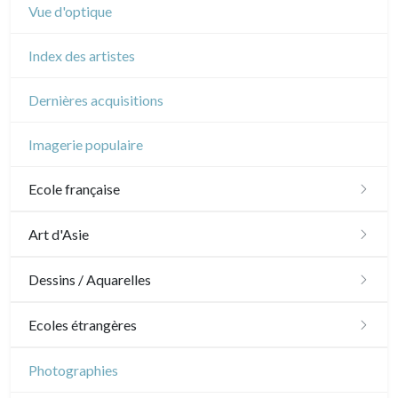
Vue d'optique
Index des artistes
Dernières acquisitions
Imagerie populaire
Ecole française
XVI - XVII°
Art d'Asie
XVIII°
Dessins japonais
Dessins / Aquarelles
Manière de crayon
Néoclassique et Romantique
Dessins chinois
Émile Sulpis (dessins)
Ecoles étrangères
Couleurs
XIX°
Dessins indiens
Dessins divers
Ecole anglaise
Photographies
En noir
Paysages XIXe
XX°