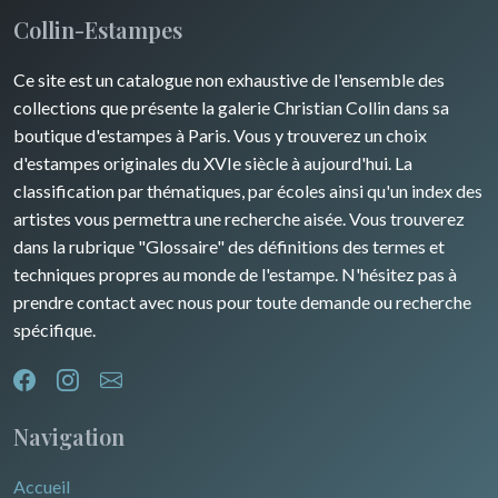
Turquie
Collin-Estampes
Guyenne / Gascogne
David Roberts
Ce site est un catalogue non exhaustive de l'ensemble des
Rhone / Alpes
Afrique
collections que présente la galerie Christian Collin dans sa
boutique d'estampes à Paris. Vous y trouverez un choix
Provence / Corse
Asie
d'estampes originales du XVIe siècle à aujourd'hui. La
classification par thématiques, par écoles ainsi qu'un index des
Dom-Tom
Océanie
artistes vous permettra une recherche aisée. Vous trouverez
dans la rubrique "Glossaire" des définitions des termes et
Pôles Nord/Sud
techniques propres au monde de l'estampe. N'hésitez pas à
Egypte
prendre contact avec nous pour toute demande ou recherche
spécifique.
Navigation
Accueil