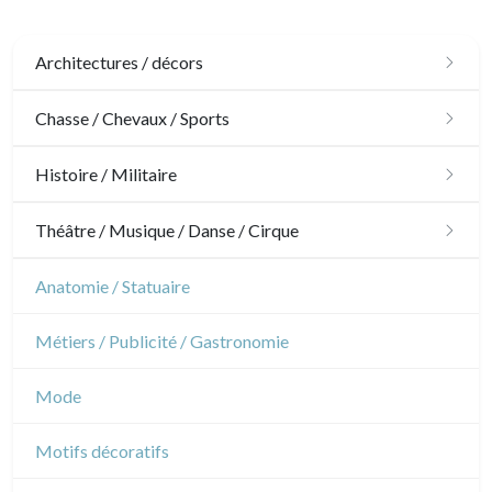
Architectures / décors
Architecture
Chasse / Chevaux / Sports
Ornements
Chasse
Histoire / Militaire
Jardins
Chevaux
Militaire
Théâtre / Musique / Danse / Cirque
Architecture d'intérieur
Sports
Révolution française
Théâtre
Anatomie / Statuaire
Napoléon et Empire
Danse
Métiers / Publicité / Gastronomie
Musique
Mode
Cirque
Motifs décoratifs