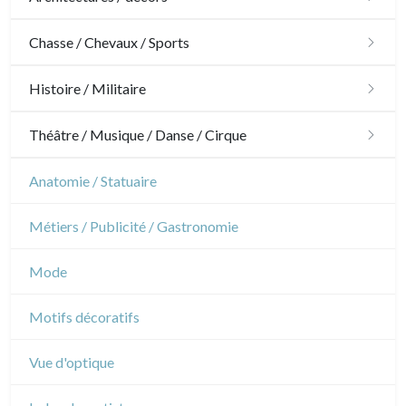
Architecture
Chasse / Chevaux / Sports
Ornements
Chasse
Histoire / Militaire
Jardins
Chevaux
Militaire
Théâtre / Musique / Danse / Cirque
Architecture d'intérieur
Sports
Révolution française
Théâtre
Anatomie / Statuaire
Napoléon et Empire
Danse
Métiers / Publicité / Gastronomie
Musique
Mode
Cirque
Motifs décoratifs
Vue d'optique