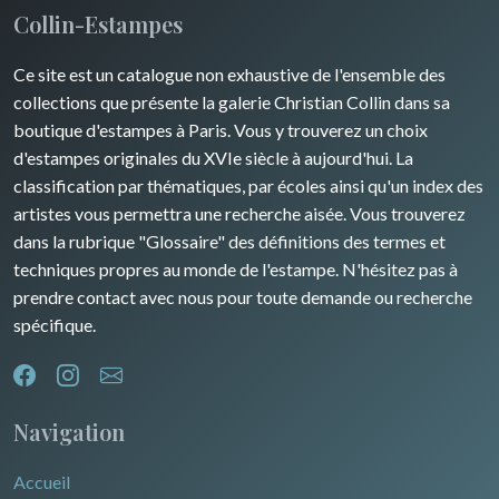
Collin-Estampes
Guyenne / Gascogne
David Roberts
Ce site est un catalogue non exhaustive de l'ensemble des
Rhone / Alpes
Afrique
collections que présente la galerie Christian Collin dans sa
boutique d'estampes à Paris. Vous y trouverez un choix
Provence / Corse
Asie
d'estampes originales du XVIe siècle à aujourd'hui. La
classification par thématiques, par écoles ainsi qu'un index des
Dom-Tom
Océanie
artistes vous permettra une recherche aisée. Vous trouverez
dans la rubrique "Glossaire" des définitions des termes et
Pôles Nord/Sud
techniques propres au monde de l'estampe. N'hésitez pas à
Egypte
prendre contact avec nous pour toute demande ou recherche
spécifique.
Navigation
Accueil