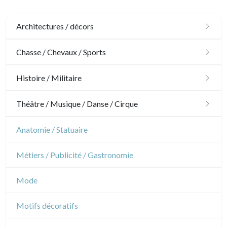
Architectures / décors
Architecture
Chasse / Chevaux / Sports
Ornements
Chasse
Histoire / Militaire
Jardins
Chevaux
Militaire
Théâtre / Musique / Danse / Cirque
Architecture d'intérieur
Sports
Révolution française
Théâtre
Anatomie / Statuaire
Napoléon et Empire
Danse
Métiers / Publicité / Gastronomie
Musique
Mode
Cirque
Motifs décoratifs