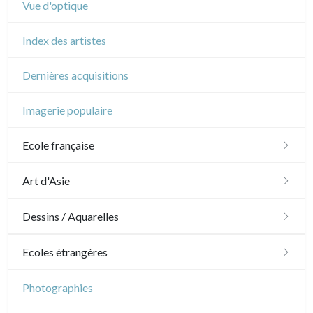
Vue d'optique
Index des artistes
Dernières acquisitions
Imagerie populaire
Ecole française
XVI - XVII°
Art d'Asie
XVIII°
Dessins japonais
Dessins / Aquarelles
Manière de crayon
Néoclassique et Romantique
Dessins chinois
Émile Sulpis (dessins)
Ecoles étrangères
Couleurs
XIX°
Dessins indiens
Dessins divers
Ecole anglaise
Photographies
En noir
Paysages XIXe
XX°