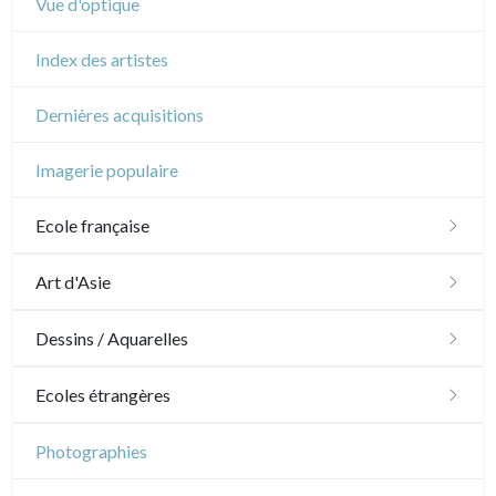
Vue d'optique
Index des artistes
Dernières acquisitions
Imagerie populaire
Ecole française
XVI - XVII°
Art d'Asie
XVIII°
Dessins japonais
Dessins / Aquarelles
Manière de crayon
Néoclassique et Romantique
Dessins chinois
Émile Sulpis (dessins)
Ecoles étrangères
Couleurs
XIX°
Dessins indiens
Dessins divers
Ecole anglaise
Photographies
En noir
Paysages XIXe
XX°
XVII - XVIII°