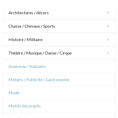
Architectures / décors
Architecture
Chasse / Chevaux / Sports
Ornements
Chasse
Histoire / Militaire
Jardins
Chevaux
Militaire
Théâtre / Musique / Danse / Cirque
Architecture d'intérieur
Sports
Révolution française
Théâtre
Anatomie / Statuaire
Napoléon et Empire
Danse
Métiers / Publicité / Gastronomie
Musique
Mode
Cirque
Motifs décoratifs