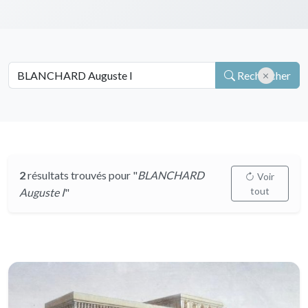
Rechercher
2
résultats trouvés pour "
BLANCHARD
Voir
tout
Auguste I
"