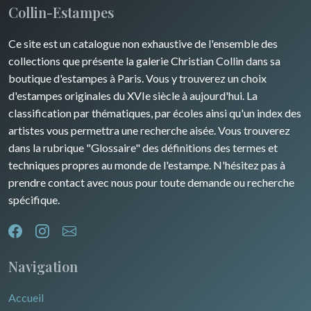
Collin-Estampes
Guyenne / Gascogne
David Roberts
Ce site est un catalogue non exhaustive de l'ensemble des
Rhone / Alpes
Afrique
collections que présente la galerie Christian Collin dans sa
boutique d'estampes à Paris. Vous y trouverez un choix
Provence / Corse
Asie
d'estampes originales du XVIe siècle à aujourd'hui. La
classification par thématiques, par écoles ainsi qu'un index des
Dom-Tom
Océanie
artistes vous permettra une recherche aisée. Vous trouverez
dans la rubrique "Glossaire" des définitions des termes et
Pôles Nord/Sud
techniques propres au monde de l'estampe. N'hésitez pas à
Egypte
prendre contact avec nous pour toute demande ou recherche
spécifique.
Navigation
Accueil