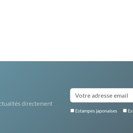
ctualités directement
Estampes japonaises
Es