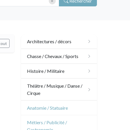
Rechercher
Architectures / décors
tout
Architecture
Chasse / Chevaux / Sports
Ornements
Chasse
Histoire / Militaire
Jardins
Chevaux
Militaire
Théâtre / Musique / Danse /
Cirque
Architecture d'intérieur
Sports
Révolution française
Théâtre
Anatomie / Statuaire
Napoléon et Empire
Danse
Métiers / Publicité /
Gastronomie