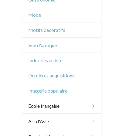
Musique
Mode
Cirque
Motifs décoratifs
Vue d'optique
Index des artistes
Dernières acquisitions
Imagerie populaire
Ecole française
XVI - XVII°
Art d'Asie
XVIII°
Dessins japonais