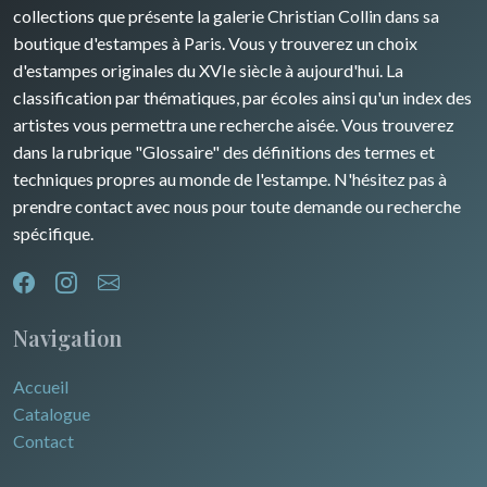
Rhone / Alpes
Afrique
collections que présente la galerie Christian Collin dans sa
boutique d'estampes à Paris. Vous y trouverez un choix
Provence / Corse
Asie
d'estampes originales du XVIe siècle à aujourd'hui. La
classification par thématiques, par écoles ainsi qu'un index des
Dom-Tom
Océanie
artistes vous permettra une recherche aisée. Vous trouverez
dans la rubrique "Glossaire" des définitions des termes et
Pôles Nord/Sud
techniques propres au monde de l'estampe. N'hésitez pas à
Egypte
prendre contact avec nous pour toute demande ou recherche
spécifique.
Navigation
Accueil
Catalogue
Contact