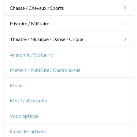
Architecture
Chasse / Chevaux / Sports
Ornements
Chasse
Histoire / Militaire
Jardins
Chevaux
Militaire
Théâtre / Musique / Danse / Cirque
Architecture d'intérieur
Sports
Révolution française
Théâtre
Anatomie / Statuaire
Napoléon et Empire
Danse
Métiers / Publicité / Gastronomie
Musique
Mode
Cirque
Motifs décoratifs
Vue d'optique
Index des artistes