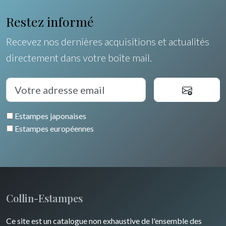
Orléanais / Touraine / Berry
Allemagne / Autriche
Ravachel
Coquillages / Crustacés
Restez informé
Poitou / Vendée
Suisse
Lisa Takahashi
Fruits et légumes
Recevez nos dernières acquisitions et actualités
Languedoc / Roussillon
Italie
Cleo Wilkinson
directement dans votre boîte mail.
Fleurs
Auvergne / Limousin
Rome
Espagne / Portugal
Divers
Arbres
Venise
Bretagne
Grèce
Pierre-Joseph Redouté
Italie divers
Estampes japonaises
Alsace / Lorraine
Europe centrale
Animaux domestiques
Estampes européennes
Artois / Picardie
Russie
Animaux sauvages
Champagne / Ardennes
Moyen-Orient
Insectes
Maine / Anjou
Turquie
Collin-Estampes
Guyenne / Gascogne
David Roberts
Ce site est un catalogue non exhaustive de l'ensemble des