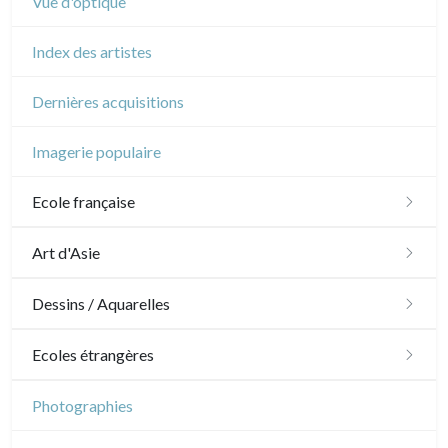
Vue d'optique
Index des artistes
Dernières acquisitions
Imagerie populaire
Ecole française
XVI - XVII°
Art d'Asie
XVIII°
Dessins japonais
Dessins / Aquarelles
Manière de crayon
Néoclassique et Romantique
Dessins chinois
Émile Sulpis (dessins)
Ecoles étrangères
Couleurs
XIX°
Dessins indiens
Dessins divers
Ecole anglaise
Photographies
En noir
Paysages XIXe
XX°
XVII - XVIII°
Ecoles du nord