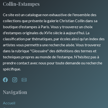
Collin-Estampes
Guyenne / Gascogne
David Roberts
Ce site est un catalogue non exhaustive de l'ensemble des
Rhone / Alpes
Afrique
collections que présente la galerie Christian Collin dans sa
boutique d'estampes à Paris. Vous y trouverez un choix
Provence / Corse
Asie
d'estampes originales du XVIe siècle à aujourd'hui. La
classification par thématiques, par écoles ainsi qu'un index des
Dom-Tom
Océanie
artistes vous permettra une recherche aisée. Vous trouverez
dans la rubrique "Glossaire" des définitions des termes et
Pôles Nord/Sud
techniques propres au monde de l'estampe. N'hésitez pas à
Egypte
prendre contact avec nous pour toute demande ou recherche
spécifique.
Navigation
Accueil