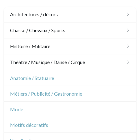
Architectures / décors
Architecture
Chasse / Chevaux / Sports
Ornements
Chasse
Histoire / Militaire
Jardins
Chevaux
Militaire
Théâtre / Musique / Danse / Cirque
Architecture d'intérieur
Sports
Révolution française
Théâtre
Anatomie / Statuaire
Napoléon et Empire
Danse
Métiers / Publicité / Gastronomie
Musique
Mode
Cirque
Motifs décoratifs