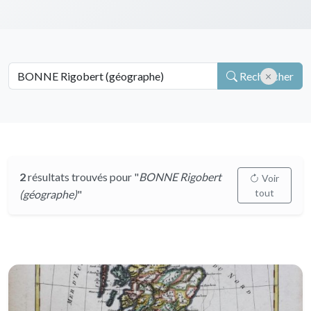
Rechercher
2
résultats trouvés pour "
BONNE Rigobert
Voir
tout
(géographe)
"