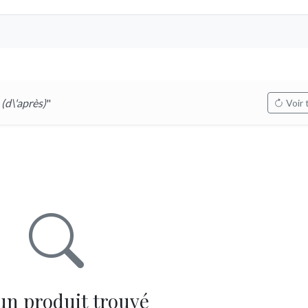
d\'après)
"
Voir 
un produit trouvé