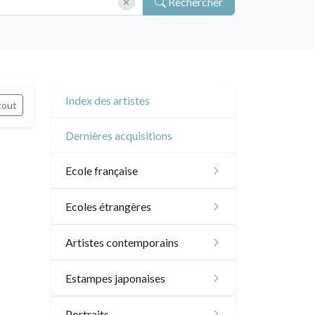
Rechercher
Index des artistes
tout
Dernières acquisitions
Ecole française
XVI - XVII°
Ecoles étrangères
XVIII°
Ecole anglaise
Artistes contemporains
Manière de crayon
Néoclassique et
XVII - XVIII°
Ecoles du nord
Sylvie Abélanet
Estampes japonaises
Romantique
Couleurs
XIX°
XVI°
Ecole italienne
Hélène Bautista
Paysages
Portraits
XIX°