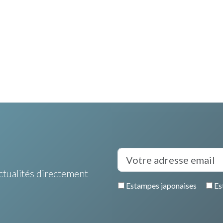
ctualités directement
Estampes japonaises
Es