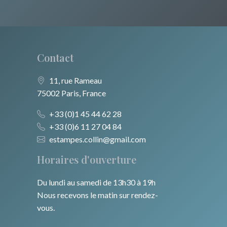
Europe centrale
Animaux domestiques
Alsace / Lorraine
Russie
Animaux sauvages
Artois / Picardie
Moyen-Orient
Insectes
Contact
Champagne / Ardennes
Turquie
Maine / Anjou
11, rue Rameau
75002 Paris, France
David Roberts
Guyenne / Gascogne
+33 (0)1 45 44 62 28
Afrique
Rhone / Alpes
+33 (0)6 11 27 04 84
Asie
estampes.collin@gmail.com
Provence / Corse
Horaires d'ouverture
Océanie
Dom-Tom
Du lundi au samedi de 13h30 à 19h
Pôles Nord/Sud
Nous recevons le matin sur rendez-
Egypte
vous.