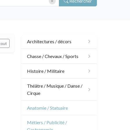
Rechercher
Architectures / décors
tout
Architecture
Chasse / Chevaux / Sports
Ornements
Chasse
Histoire / Militaire
Jardins
Chevaux
Militaire
Théâtre / Musique / Danse /
Cirque
Architecture d'intérieur
Sports
Révolution française
Théâtre
Anatomie / Statuaire
Napoléon et Empire
Danse
Métiers / Publicité /
Gastronomie