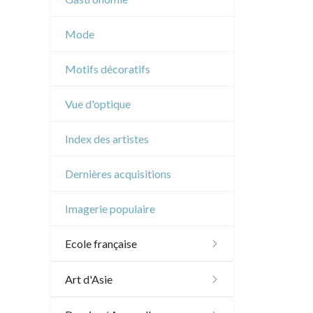
Musique
Mode
Cirque
Motifs décoratifs
Vue d'optique
Index des artistes
Dernières acquisitions
Imagerie populaire
Ecole française
XVI - XVII°
Art d'Asie
XVIII°
Dessins japonais