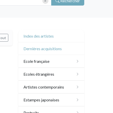
Rechercher
Index des artistes
tout
Dernières acquisitions
Ecole française
XVI - XVII°
Ecoles étrangères
XVIII°
Ecole anglaise
Artistes contemporains
Manière de crayon
Néoclassique et
XVII - XVIII°
Ecoles du nord
Sylvie Abélanet
Estampes japonaises
Romantique
Couleurs
XIX°
XVI°
Ecole italienne
Hélène Bautista
Paysages
Portraits
XIX°