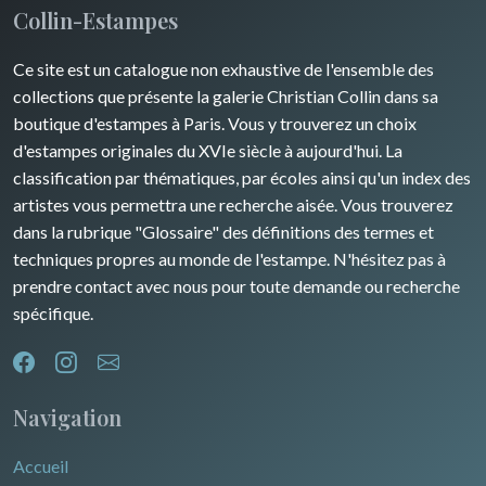
Collin-Estampes
Guyenne / Gascogne
David Roberts
Ce site est un catalogue non exhaustive de l'ensemble des
Rhone / Alpes
Afrique
collections que présente la galerie Christian Collin dans sa
boutique d'estampes à Paris. Vous y trouverez un choix
Provence / Corse
Asie
d'estampes originales du XVIe siècle à aujourd'hui. La
classification par thématiques, par écoles ainsi qu'un index des
Dom-Tom
Océanie
artistes vous permettra une recherche aisée. Vous trouverez
dans la rubrique "Glossaire" des définitions des termes et
Pôles Nord/Sud
techniques propres au monde de l'estampe. N'hésitez pas à
Egypte
prendre contact avec nous pour toute demande ou recherche
spécifique.
Navigation
Accueil