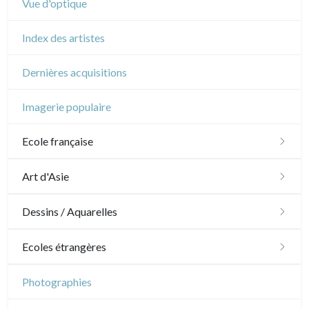
Vue d'optique
Index des artistes
Dernières acquisitions
Imagerie populaire
Ecole française
XVI - XVII°
Art d'Asie
XVIII°
Dessins japonais
Dessins / Aquarelles
Manière de crayon
Néoclassique et Romantique
Dessins chinois
Émile Sulpis (dessins)
Ecoles étrangères
Couleurs
XIX°
Dessins indiens
Dessins divers
Ecole anglaise
Photographies
En noir
Paysages XIXe
XX°
XVII - XVIII°