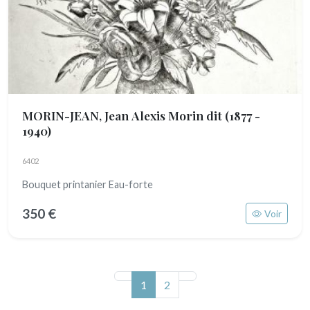
MORIN-JEAN, Jean Alexis Morin dit
(1877 -
1940)
6402
Bouquet printanier Eau-forte
350 €
Voir
(actuel)
1
2