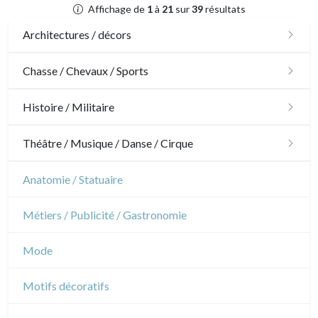
Affichage de
1
à
21
sur
39
résultats
Architectures / décors
Architecture
Chasse / Chevaux / Sports
Ornements
Chasse
Histoire / Militaire
Jardins
Chevaux
Militaire
Théâtre / Musique / Danse / Cirque
Architecture d'intérieur
Sports
Révolution française
Théâtre
Anatomie / Statuaire
Napoléon et Empire
Danse
Métiers / Publicité / Gastronomie
Musique
Mode
Cirque
Motifs décoratifs