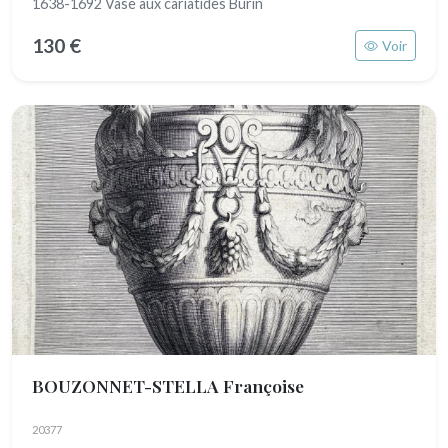
1638-1692 Vase aux cariatides Burin
130 €
Voir
BOUZONNET-STELLA Françoise
20377