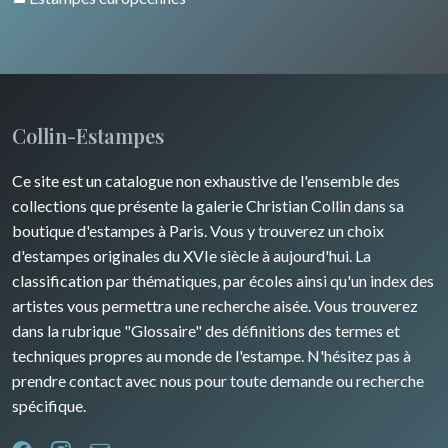
Artois / Picardie
Russie
Animaux sauvages
Champagne / Ardennes
Moyen-Orient
Insectes
Maine / Anjou
Turquie
Collin-Estampes
Guyenne / Gascogne
David Roberts
Ce site est un catalogue non exhaustive de l'ensemble des
Rhone / Alpes
Afrique
collections que présente la galerie Christian Collin dans sa
boutique d'estampes à Paris. Vous y trouverez un choix
Provence / Corse
Asie
d'estampes originales du XVIe siècle à aujourd'hui. La
classification par thématiques, par écoles ainsi qu'un index des
Dom-Tom
Océanie
artistes vous permettra une recherche aisée. Vous trouverez
dans la rubrique "Glossaire" des définitions des termes et
Pôles Nord/Sud
techniques propres au monde de l'estampe. N'hésitez pas à
Egypte
prendre contact avec nous pour toute demande ou recherche
spécifique.