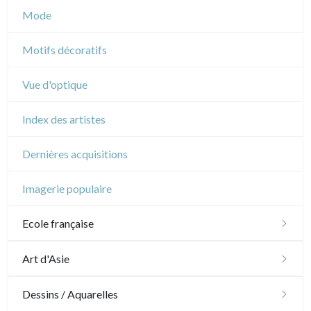
Musique
Mode
Cirque
Motifs décoratifs
Vue d'optique
Index des artistes
Dernières acquisitions
Imagerie populaire
Ecole française
XVI - XVII°
Art d'Asie
XVIII°
Dessins japonais
Dessins / Aquarelles