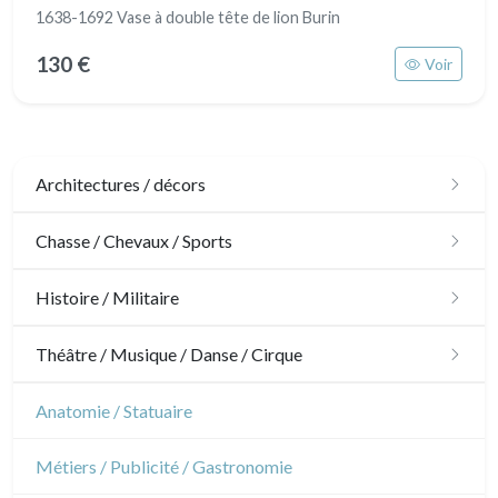
1638-1692 Vase à double tête de lion Burin
130 €
Voir
Architectures / décors
Architecture
Chasse / Chevaux / Sports
Ornements
Chasse
Histoire / Militaire
Jardins
Chevaux
Militaire
Théâtre / Musique / Danse / Cirque
Architecture d'intérieur
Sports
Révolution française
Théâtre
Anatomie / Statuaire
Napoléon et Empire
Danse
Métiers / Publicité / Gastronomie