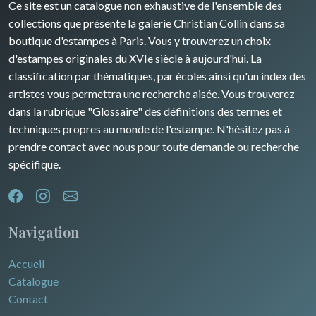
Ce site est un catalogue non exhaustive de l'ensemble des
Rhone / Alpes
Afrique
collections que présente la galerie Christian Collin dans sa
boutique d'estampes à Paris. Vous y trouverez un choix
Provence / Corse
Asie
d'estampes originales du XVIe siècle à aujourd'hui. La
classification par thématiques, par écoles ainsi qu'un index des
Dom-Tom
Océanie
artistes vous permettra une recherche aisée. Vous trouverez
dans la rubrique "Glossaire" des définitions des termes et
Pôles Nord/Sud
techniques propres au monde de l'estampe. N'hésitez pas à
Egypte
prendre contact avec nous pour toute demande ou recherche
spécifique.
Navigation
Accueil
Catalogue
Contact