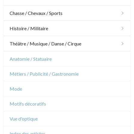
Architecture
Chasse / Chevaux / Sports
Ornements
Chasse
Histoire / Militaire
Jardins
Chevaux
Militaire
Théâtre / Musique / Danse / Cirque
Architecture d'intérieur
Sports
Révolution française
Théâtre
Anatomie / Statuaire
Napoléon et Empire
Danse
Métiers / Publicité / Gastronomie
Musique
Mode
Cirque
Motifs décoratifs
Vue d'optique
Index des artistes