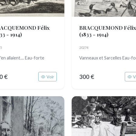
ACQUEMOND Félix
BRACQUEMOND Félix
33 - 1914)
(1833 - 1914)
5
20274
s'en allaient.... Eau-forte
Vanneaux et Sarcelles Eau-f
0 €
300 €
Voir
V