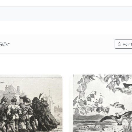
lix
"
Voir 