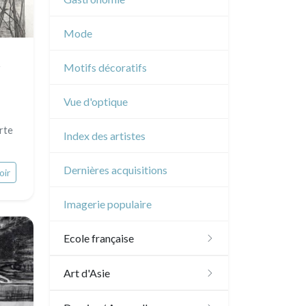
Musique
Mode
Cirque
Motifs décoratifs
Vue d'optique
orte
Index des artistes
Dernières acquisitions
oir
Imagerie populaire
Ecole française
XVI - XVII°
Art d'Asie
XVIII°
Dessins japonais