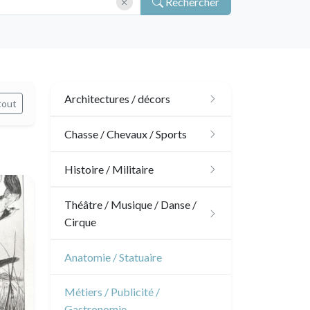
Rechercher
Architectures / décors
tout
Architecture
Chasse / Chevaux / Sports
Ornements
Chasse
Histoire / Militaire
Jardins
Chevaux
Militaire
Théâtre / Musique / Danse /
Cirque
Architecture d'intérieur
Sports
Révolution française
Théâtre
Anatomie / Statuaire
Napoléon et Empire
Danse
Métiers / Publicité /
Gastronomie