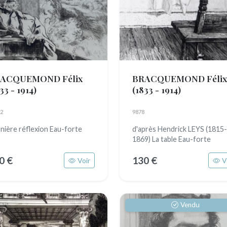
ACQUEMOND Félix
BRACQUEMOND Félix
33 - 1914)
(1833 - 1914)
2
9878
nière réflexion Eau-forte
d'après Hendrick LEYS (1815-
1869) La table Eau-forte
0 €
130 €
Voir
V
Vendu