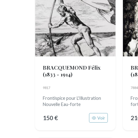
BRACQUEMOND Félix
BR
(1833 - 1914)
(18
9817
7884
Frontispice pour L'Illustration
Fro
Nouvelle Eau-forte
for
150 €
21
Voir