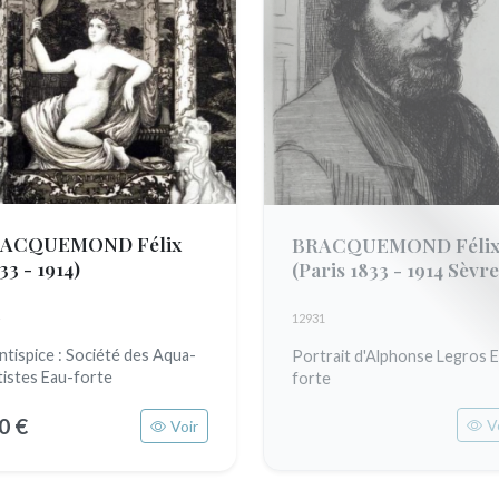
ACQUEMOND Félix
BRACQUEMOND Féli
33 - 1914)
(Paris 1833 - 1914 Sèvre
12931
ntispice : Société des Aqua-
Portrait d'Alphonse Legros 
tistes Eau-forte
forte
0 €
V
Voir