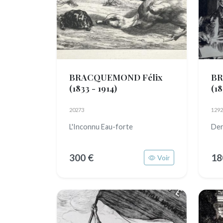
BRACQUEMOND Félix
BR
(1833 - 1914)
(18
20273
1292
L'Inconnu Eau-forte
Der
300 €
18
Voir