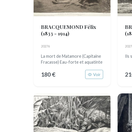
BRACQUEMOND Félix
BR
(1833 - 1914)
(18
20276
2027
La mort de Matamore (Capitaine
Ils 
Fracasse) Eau-forte et aquatinte
180 €
21
Voir