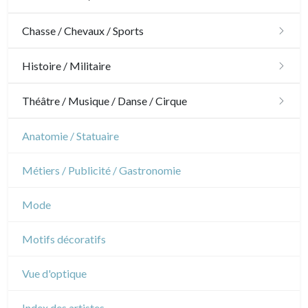
Architecture
Chasse / Chevaux / Sports
Ornements
Chasse
Histoire / Militaire
Jardins
Chevaux
Militaire
Théâtre / Musique / Danse / Cirque
Architecture d'intérieur
Sports
Révolution française
Théâtre
Anatomie / Statuaire
Napoléon et Empire
Danse
Métiers / Publicité / Gastronomie
Musique
Mode
Cirque
Motifs décoratifs
Vue d'optique
Index des artistes