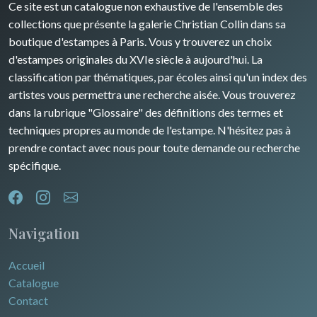
Ce site est un catalogue non exhaustive de l'ensemble des
Rhone / Alpes
Afrique
collections que présente la galerie Christian Collin dans sa
boutique d'estampes à Paris. Vous y trouverez un choix
Provence / Corse
Asie
d'estampes originales du XVIe siècle à aujourd'hui. La
classification par thématiques, par écoles ainsi qu'un index des
Dom-Tom
Océanie
artistes vous permettra une recherche aisée. Vous trouverez
dans la rubrique "Glossaire" des définitions des termes et
Pôles Nord/Sud
techniques propres au monde de l'estampe. N'hésitez pas à
Egypte
prendre contact avec nous pour toute demande ou recherche
spécifique.
Navigation
Accueil
Catalogue
Contact