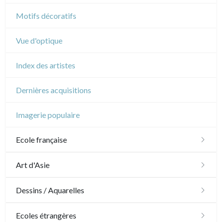
Cirque
Motifs décoratifs
Vue d'optique
Index des artistes
Dernières acquisitions
Imagerie populaire
Ecole française
XVI - XVII°
Art d'Asie
XVIII°
Dessins japonais
Dessins / Aquarelles
Manière de crayon
Néoclassique et Romantique
Dessins chinois
Émile Sulpis (dessins)
Ecoles étrangères