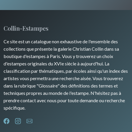
Champagne / Ardennes
Moyen-Orient
Insectes
Maine / Anjou
Turquie
Collin-Estampes
Guyenne / Gascogne
David Roberts
Ce site est un catalogue non exhaustive de l'ensemble des
Rhone / Alpes
Afrique
collections que présente la galerie Christian Collin dans sa
boutique d'estampes à Paris. Vous y trouverez un choix
Provence / Corse
Asie
d'estampes originales du XVIe siècle à aujourd'hui. La
classification par thématiques, par écoles ainsi qu'un index des
Dom-Tom
Océanie
artistes vous permettra une recherche aisée. Vous trouverez
dans la rubrique "Glossaire" des définitions des termes et
Pôles Nord/Sud
techniques propres au monde de l'estampe. N'hésitez pas à
Egypte
prendre contact avec nous pour toute demande ou recherche
spécifique.