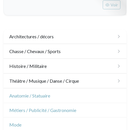
Voir
Architectures / décors
Architecture
Chasse / Chevaux / Sports
Ornements
Chasse
Histoire / Militaire
Jardins
Chevaux
Militaire
Théâtre / Musique / Danse / Cirque
Architecture d'intérieur
Sports
Révolution française
Théâtre
Anatomie / Statuaire
Napoléon et Empire
Danse
Métiers / Publicité / Gastronomie
Musique
Mode