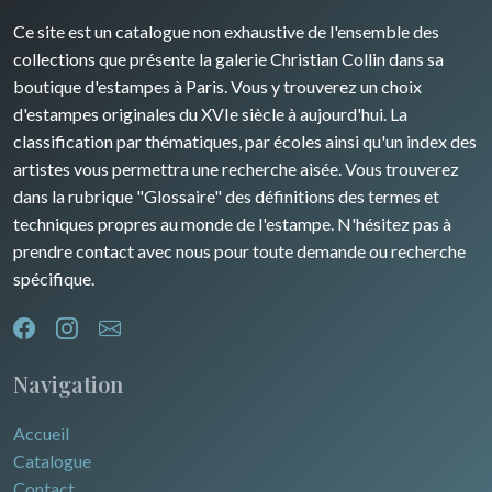
David Roberts
Ce site est un catalogue non exhaustive de l'ensemble des
Rhone / Alpes
Afrique
collections que présente la galerie Christian Collin dans sa
boutique d'estampes à Paris. Vous y trouverez un choix
Provence / Corse
Asie
d'estampes originales du XVIe siècle à aujourd'hui. La
classification par thématiques, par écoles ainsi qu'un index des
Dom-Tom
Océanie
artistes vous permettra une recherche aisée. Vous trouverez
dans la rubrique "Glossaire" des définitions des termes et
Pôles Nord/Sud
techniques propres au monde de l'estampe. N'hésitez pas à
Egypte
prendre contact avec nous pour toute demande ou recherche
spécifique.
Navigation
Accueil
Catalogue
Contact