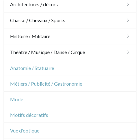
Architectures / décors
Architecture
Chasse / Chevaux / Sports
Ornements
Chasse
Histoire / Militaire
Jardins
Chevaux
Militaire
Théâtre / Musique / Danse / Cirque
Architecture d'intérieur
Sports
Révolution française
Théâtre
Anatomie / Statuaire
Napoléon et Empire
Danse
Métiers / Publicité / Gastronomie
Musique
Mode
Cirque
Motifs décoratifs
Vue d'optique