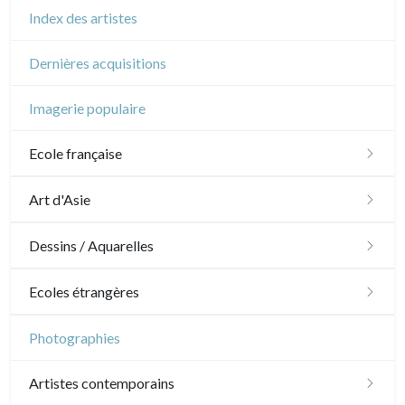
Index des artistes
Dernières acquisitions
Imagerie populaire
Ecole française
XVI - XVII°
Art d'Asie
XVIII°
Dessins japonais
Dessins / Aquarelles
Manière de crayon
Néoclassique et Romantique
Dessins chinois
Émile Sulpis (dessins)
Ecoles étrangères
Couleurs
XIX°
Dessins indiens
Dessins divers
Ecole anglaise
Photographies
En noir
Paysages XIXe
XX°
XVII - XVIII°
Ecoles du nord
Artistes contemporains
Divers XIXe
Gravures sur bois