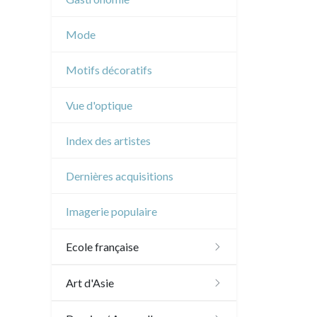
Musique
Mode
Cirque
Motifs décoratifs
Vue d'optique
Index des artistes
Dernières acquisitions
Imagerie populaire
Ecole française
XVI - XVII°
Art d'Asie
XVIII°
Dessins japonais