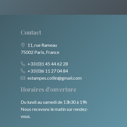
Europe centrale
Animaux domestiques
Alsace / Lorraine
Russie
Animaux sauvages
Artois / Picardie
Moyen-Orient
Insectes
Contact
Champagne / Ardennes
Turquie
Maine / Anjou
11, rue Rameau
75002 Paris, France
David Roberts
Guyenne / Gascogne
+33 (0)1 45 44 62 28
Afrique
Rhone / Alpes
+33 (0)6 11 27 04 84
Asie
estampes.collin@gmail.com
Provence / Corse
Horaires d'ouverture
Océanie
Dom-Tom
Du lundi au samedi de 13h30 à 19h
Pôles Nord/Sud
Nous recevons le matin sur rendez-
Egypte
vous.