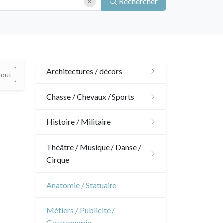
Rechercher
Architectures / décors
tout
Architecture
Chasse / Chevaux / Sports
Ornements
Chasse
Histoire / Militaire
Jardins
Chevaux
Militaire
Théâtre / Musique / Danse /
Cirque
Architecture d'intérieur
Sports
Révolution française
Théâtre
Anatomie / Statuaire
Napoléon et Empire
Danse
Métiers / Publicité /
Gastronomie