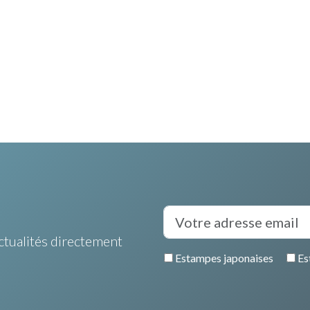
ctualités directement
Estampes japonaises
Es