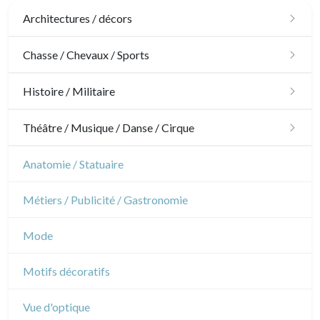
Architectures / décors
Architecture
Chasse / Chevaux / Sports
Ornements
Chasse
Histoire / Militaire
Jardins
Chevaux
Militaire
Théâtre / Musique / Danse / Cirque
Architecture d'intérieur
Sports
Révolution française
Théâtre
Anatomie / Statuaire
Napoléon et Empire
Danse
Métiers / Publicité / Gastronomie
Musique
Mode
Cirque
Motifs décoratifs
Vue d'optique