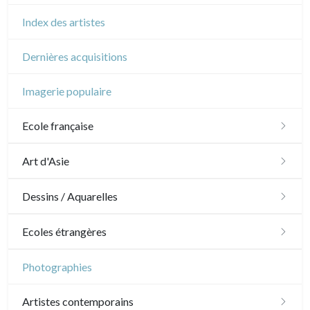
Index des artistes
Dernières acquisitions
Imagerie populaire
Ecole française
XVI - XVII°
Art d'Asie
XVIII°
Dessins japonais
Dessins / Aquarelles
Manière de crayon
Néoclassique et Romantique
Dessins chinois
Émile Sulpis (dessins)
Ecoles étrangères
Couleurs
XIX°
Dessins indiens
Dessins divers
Ecole anglaise
Photographies
En noir
Paysages XIXe
XX°
XVII - XVIII°
Ecoles du nord
Artistes contemporains
Divers XIXe
Gravures sur bois