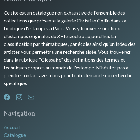
Guyenne / Gascogne
David Roberts
Ce site est un catalogue non exhaustive de l'ensemble des
Rhone / Alpes
Afrique
collections que présente la galerie Christian Collin dans sa
boutique d'estampes à Paris. Vous y trouverez un choix
Provence / Corse
Asie
d'estampes originales du XVIe siècle à aujourd'hui. La
classification par thématiques, par écoles ainsi qu'un index des
Dom-Tom
Océanie
artistes vous permettra une recherche aisée. Vous trouverez
dans la rubrique "Glossaire" des définitions des termes et
Pôles Nord/Sud
techniques propres au monde de l'estampe. N'hésitez pas à
Egypte
prendre contact avec nous pour toute demande ou recherche
spécifique.
Navigation
Accueil
Catalogue