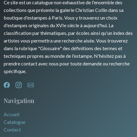
Ce site est un catalogue non exhaustive de l'ensemble des
Rhone / Alpes
Afrique
collections que présente la galerie Christian Collin dans sa
boutique d'estampes à Paris. Vous y trouverez un choix
Provence / Corse
Asie
d'estampes originales du XVIe siècle à aujourd'hui. La
classification par thématiques, par écoles ainsi qu'un index des
Dom-Tom
Océanie
artistes vous permettra une recherche aisée. Vous trouverez
dans la rubrique "Glossaire" des définitions des termes et
Pôles Nord/Sud
techniques propres au monde de l'estampe. N'hésitez pas à
Egypte
prendre contact avec nous pour toute demande ou recherche
spécifique.
Navigation
Accueil
Catalogue
Contact