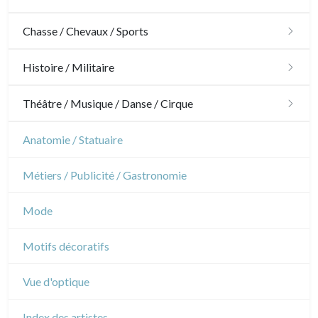
Architecture
Chasse / Chevaux / Sports
Ornements
Chasse
Histoire / Militaire
Jardins
Chevaux
Militaire
Théâtre / Musique / Danse / Cirque
Architecture d'intérieur
Sports
Révolution française
Théâtre
Anatomie / Statuaire
Napoléon et Empire
Danse
Métiers / Publicité / Gastronomie
Musique
Mode
Cirque
Motifs décoratifs
Vue d'optique
Index des artistes