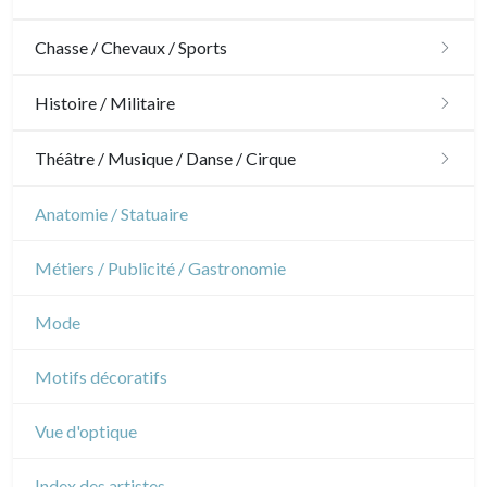
Architecture
Chasse / Chevaux / Sports
Ornements
Chasse
Histoire / Militaire
Jardins
Chevaux
Militaire
Théâtre / Musique / Danse / Cirque
Architecture d'intérieur
Sports
Révolution française
Théâtre
Anatomie / Statuaire
Napoléon et Empire
Danse
Métiers / Publicité / Gastronomie
Musique
Mode
Cirque
Motifs décoratifs
Vue d'optique
Index des artistes