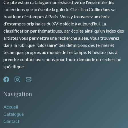
Ce site est un catalogue non exhaustive de l'ensemble des
Rhone / Alpes
Afrique
collections que présente la galerie Christian Collin dans sa
boutique d'estampes à Paris. Vous y trouverez un choix
Provence / Corse
Asie
d'estampes originales du XVIe siècle à aujourd'hui. La
classification par thématiques, par écoles ainsi qu'un index des
Dom-Tom
Océanie
artistes vous permettra une recherche aisée. Vous trouverez
dans la rubrique "Glossaire" des définitions des termes et
Pôles Nord/Sud
techniques propres au monde de l'estampe. N'hésitez pas à
Egypte
prendre contact avec nous pour toute demande ou recherche
spécifique.
Navigation
Accueil
Catalogue
Contact