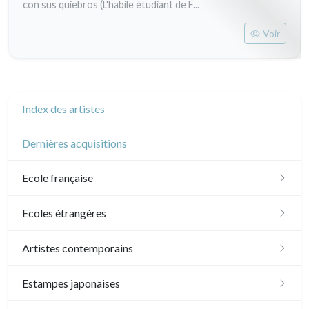
con sus quiebros (L'habile étudiant de F...
Voir
Index des artistes
Dernières acquisitions
Ecole française
XVI - XVII°
Ecoles étrangères
XVIII°
Ecole anglaise
Artistes contemporains
Manière de crayon
Néoclassique et Romantique
XVII - XVIII°
Ecoles du nord
Sylvie Abélanet
Estampes japonaises
Couleurs
XIX°
XIX°
XVI°
Ecole italienne