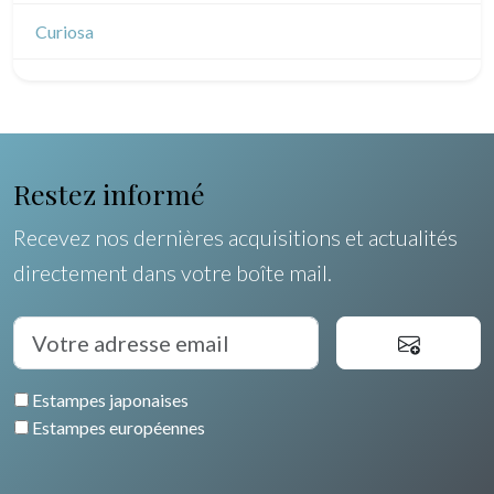
Dessins indiens
Dom-Tom
Dessins divers
Océanie
Curiosa
Pôles Nord/Sud
Egypte
Restez informé
Recevez nos dernières acquisitions et actualités
directement dans votre boîte mail.
Estampes japonaises
Estampes européennes