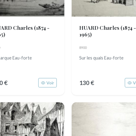
ARD Charles
(1874 -
HUARD Charles
(1874 -
65)
1965)
8900
barque Eau-forte
Sur les quais Eau-forte
0 €
130 €
Voir
V