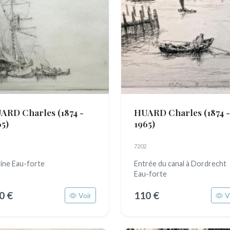
ARD Charles
(1874 -
HUARD Charles
(1874 -
65)
1965)
7202
ine Eau-forte
Entrée du canal à Dordrecht
Eau-forte
0 €
110 €
Voir
V