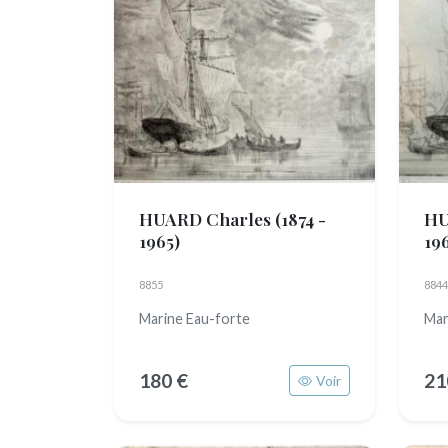
HUARD Charles
(1874 -
HU
1965)
19
8855
8844
Marine Eau-forte
Mar
180 €
21
Voir