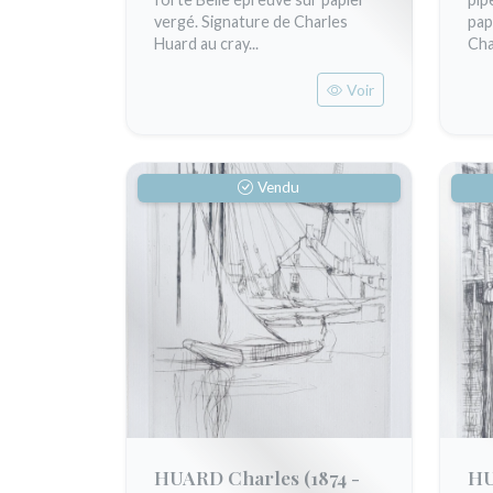
vergé. Signature de Charles
pap
Huard au cray...
Cha
Voir
Vendu
HUARD Charles
(1874 -
HU