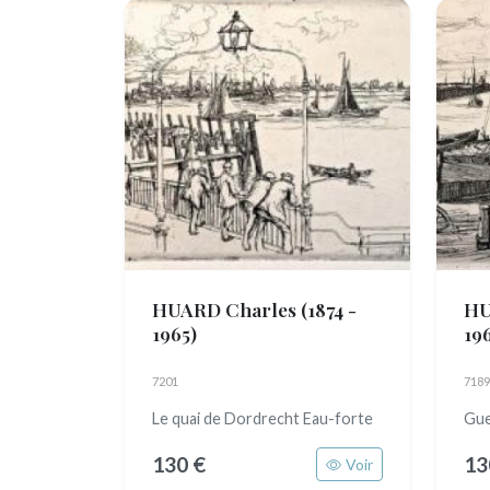
HUARD Charles
(1874 -
HU
1965)
19
7201
7189
Le quai de Dordrecht Eau-forte
Gue
130 €
13
Voir