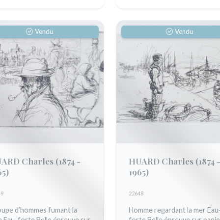
Vendu
Vendu
ARD Charles
(1874 -
HUARD Charles
(1874 
65)
1965)
49
22648
upe d’hommes fumant la
Homme regardant la mer Eau
e Eau-forte Belle épreuve sur
forte Belle épreuve sur papie