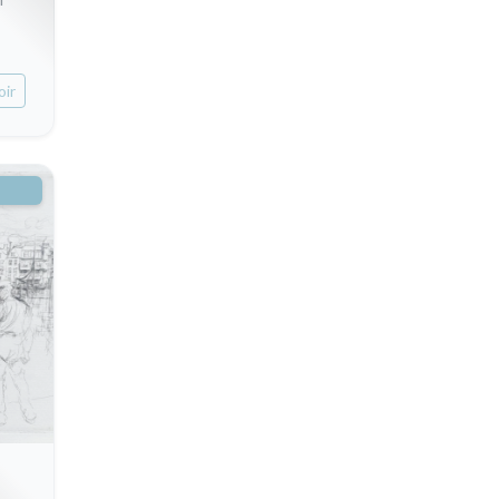
oir
-