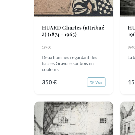
HUARD Charles (attribué
HU
à)
(1874 - 1965)
19
19700
8940
Deux hommes regardant des
La 
fiacres Gravure sur bois en
couleurs
350 €
15
Voir