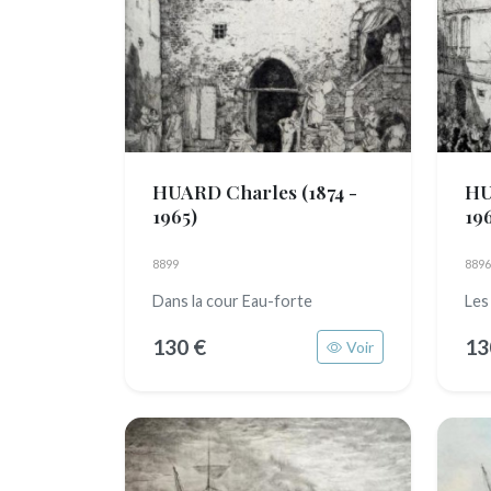
HUARD Charles
(1874 -
HU
1965)
19
8899
8896
Dans la cour Eau-forte
Les
130 €
13
Voir