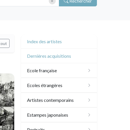
Rechercher
Index des artistes
tout
Dernières acquisitions
Ecole française
XVI - XVII°
Ecoles étrangères
XVIII°
Ecole anglaise
Artistes contemporains
Manière de crayon
Néoclassique et
XVII - XVIII°
Ecoles du nord
Sylvie Abélanet
Estampes japonaises
Romantique
Couleurs
XIX°
XVI°
Ecole italienne
Hélène Bautista
Paysages
Portraits
XIX°