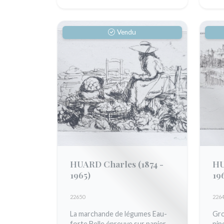
Vendu
HUARD Charles
(1874 -
HU
1965)
19
22650
226
La marchande de légumes Eau-
Gro
forte Belle épreuve sur papier
pip