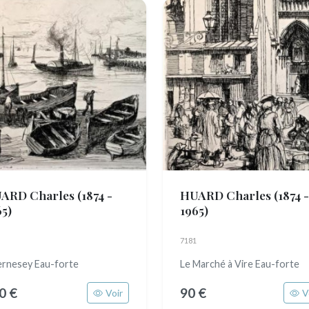
ARD Charles
(1874 -
HUARD Charles
(1874 -
65)
1965)
7181
rnesey Eau-forte
Le Marché à Vire Eau-forte
0 €
90 €
Voir
V