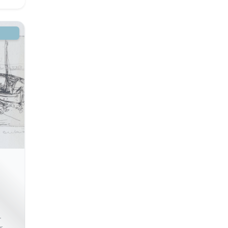
-
-
r