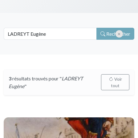
Rechercher
3
résultats trouvés pour "
LADREYT
Voir
tout
Eugène
"