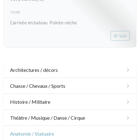
11188
L'arrivée en bateau Pointe-sèche
Voir
Architectures / décors
Architecture
Chasse / Chevaux / Sports
Ornements
Chasse
Histoire / Militaire
Jardins
Chevaux
Militaire
Théâtre / Musique / Danse / Cirque
Architecture d'intérieur
Sports
Révolution française
Théâtre
Anatomie / Statuaire