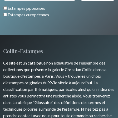
Pierre-Joseph Redouté
Italie divers
Estampes japonaises
Alsace / Lorraine
Europe centrale
Animaux domestiques
Estampes européennes
Artois / Picardie
Russie
Animaux sauvages
Champagne / Ardennes
Moyen-Orient
Insectes
Maine / Anjou
Turquie
Collin-Estampes
Guyenne / Gascogne
David Roberts
Ce site est un catalogue non exhaustive de l'ensemble des
Rhone / Alpes
Afrique
collections que présente la galerie Christian Collin dans sa
boutique d'estampes à Paris. Vous y trouverez un choix
Provence / Corse
Asie
d'estampes originales du XVIe siècle à aujourd'hui. La
classification par thématiques, par écoles ainsi qu'un index des
Dom-Tom
Océanie
artistes vous permettra une recherche aisée. Vous trouverez
dans la rubrique "Glossaire" des définitions des termes et
Pôles Nord/Sud
techniques propres au monde de l'estampe. N'hésitez pas à
Egypte
prendre contact avec nous pour toute demande ou recherche