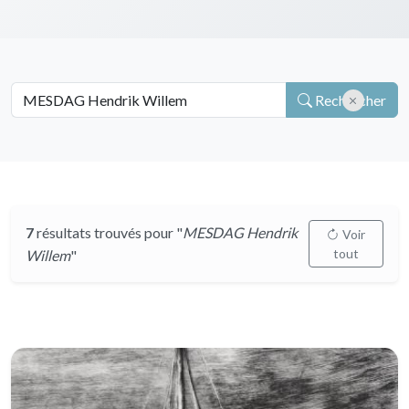
Rechercher
7
résultats trouvés pour "
MESDAG Hendrik
Voir
tout
Willem
"