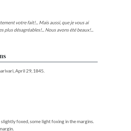
ement votre fait!... Mais aussi, que je vous ai
s plus désagréables!... Nous avons été beaux!...
ons
arivari, April 29, 1845.
slightly foxed, some light foxing in the margins.
 margin.