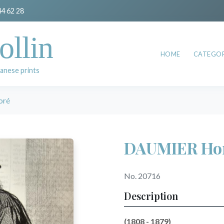
44 62 28
ollin
HOME
CATEGOR
anese prints
oré
DAUMIER Ho
No. 20716
Description
(1808 - 1879)