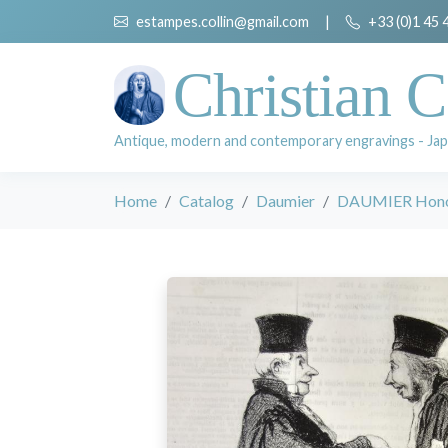
estampes.collin@gmail.com
|
+33 (0)1 45 
Christian C
Antique, modern and contemporary engravings - Jap
Home
Catalog
Daumier
DAUMIER Hon