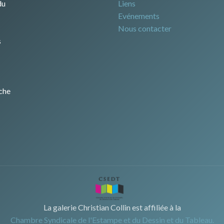
du
Liens
Evénements
Nous contacter
s
che
La galerie Christian Collin est affiliée à la
Chambre Syndicale de l'Estampe et du Dessin et du Tableau.