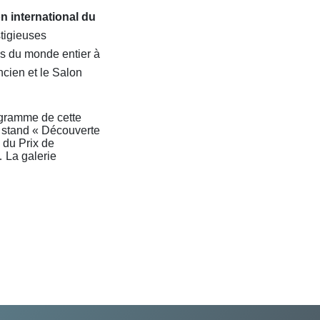
on international du
stigieuses
s du monde entier à
ncien et le Salon
ogramme de cette
e stand « Découverte
e du Prix de
… La galerie