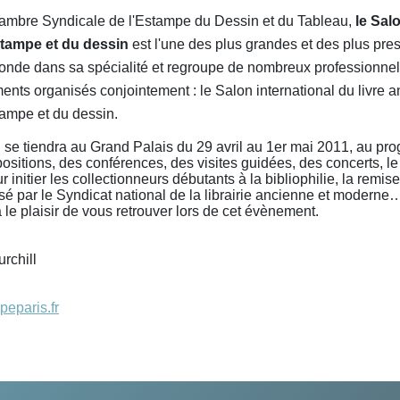
ambre Syndicale de l'Estampe du Dessin et du Tableau,
le Sal
estampe et du dessin
est l'une des plus grandes et des plus pre
onde dans sa spécialité et regroupe de nombreux professionnel
nts organisés conjointement : le Salon international du livre a
stampe et du dessin.
n se tiendra au Grand Palais du 29 avril au 1er mai 2011, au pr
positions, des conférences, des visites guidées, des concerts, l
r initier les collectionneurs débutants à la bibliophilie, la remis
sé par le Syndicat national de la librairie ancienne et moderne
a le plaisir de vous retrouver lors de cet évènement.
rchill
eparis.fr