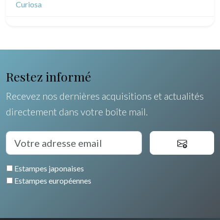
Océanie
Curiosa
Pôles Nord/Sud
Egypte
Restez informé
Recevez nos dernières acquisitions et actualités
directement dans votre boîte mail.
Estampes japonaises
Estampes européennes