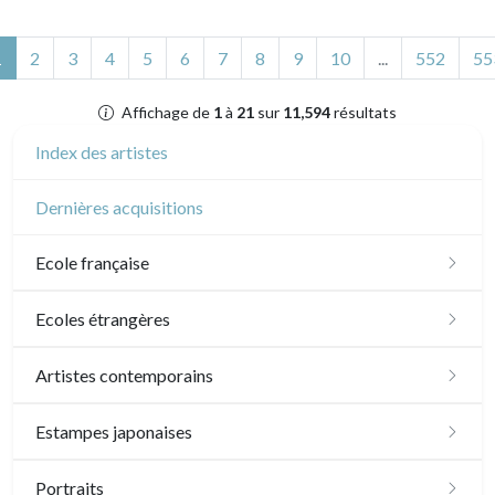
(actuel)
1
2
3
4
5
6
7
8
9
10
...
552
55
Affichage de
1
à
21
sur
11,594
résultats
Index des artistes
Dernières acquisitions
Ecole française
XVI - XVII°
Ecoles étrangères
XVIII°
Ecole anglaise
Artistes contemporains
Manière de crayon
Néoclassique et Romantique
XVII - XVIII°
Ecoles du nord
Sylvie Abélanet
Estampes japonaises
Couleurs
XIX°
XIX°
XVI°
Ecole italienne
Hélène Bautista
Paysages
Portraits
En noir