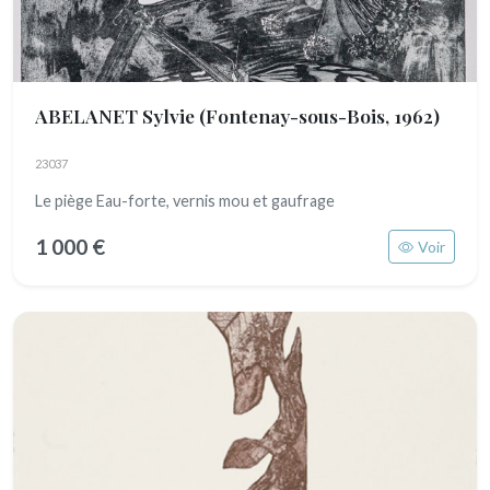
ABELANET Sylvie
(Fontenay-sous-Bois, 1962)
23037
Le piège Eau-forte, vernis mou et gaufrage
1 000 €
Voir