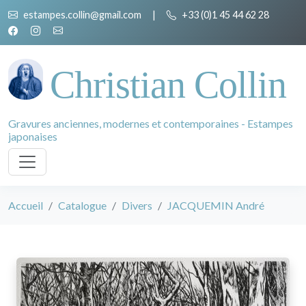
estampes.collin@gmail.com
|
+33 (0)1 45 44 62 28
Christian Collin
Gravures anciennes, modernes et contemporaines - Estampes
japonaises
Accueil
Catalogue
Divers
JACQUEMIN André