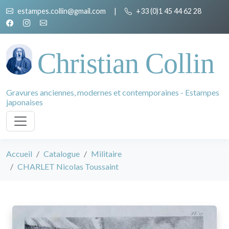
estampes.collin@gmail.com
|
+33 (0)1 45 44 62 28
Christian Collin
Gravures anciennes, modernes et contemporaines - Estampes
japonaises
Accueil
Catalogue
Militaire
CHARLET Nicolas Toussaint