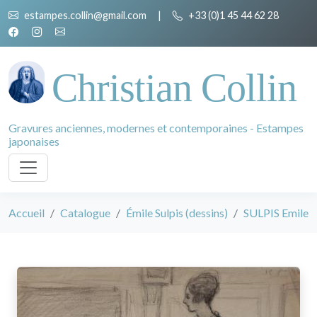
estampes.collin@gmail.com
|
+33 (0)1 45 44 62 28
Christian Collin
Gravures anciennes, modernes et contemporaines - Estampes
japonaises
Accueil
Catalogue
Émile Sulpis (dessins)
SULPIS Emile