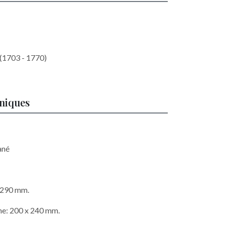
(1703 - 1770)
hniques
ané
x 290 mm.
he: 200 x 240 mm.