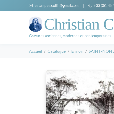
estampes.collin@gmail.com
|
+33 (0)1 45 
Christian C
Gravures anciennes, modernes et contemporaines -
Accueil
Catalogue
En noir
SAINT-NON Je