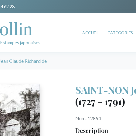
44 62 28
ollin
ACCUEIL
CATÉGORIES
 Estampes japonaises
an Claude Richard de
SAINT-NON Je
(1727 - 1791)
Num. 12894
Description