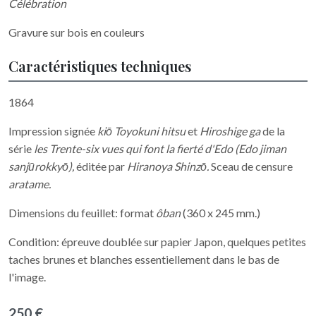
Célébration
Gravure sur bois en couleurs
Caractéristiques techniques
1864
Impression signée
kiō Toyokuni hitsu
et
Hiroshige ga
de la
série
les Trente-six vues qui font la fierté d'Edo (
Edo jiman
sanjūrokkyō),
éditée par
Hiranoya Shinzō.
Sceau de censure
aratame.
Dimensions du feuillet: format
ôban
(360 x 245 mm.)
Condition: épreuve doublée sur papier Japon, quelques petites
taches brunes et blanches essentiellement dans le bas de
l'image.
250 €